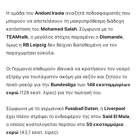
Η ομάδα του
Andoni Iraola
αναζητά ποδοσφαιριστές που
μπορούν να αποτελέσουν τη μακροπρόθεσμη διάδοχη
κατάσταση του
Mohamed Salah
. Σύμφωνα με το
TEAMtalk
, ο μεγάλος στόχος παραμένει ο
Diomande
,
όμως η
RB Leipzig
δεν δείχνει διατεθειμένη να τον
παραχωρήσει εύκολα.
Οι Γερμανοί επιθυμούν ιδανικά να κρατήσουν τον νεαρό
εξτρέμ για τουλάχιστον ακόμη μία σεζόν και ζητούν το
ποσό-ρεκόρ για την
Bundesliga
των
148 εκατομμυρίων
ευρώ
(128 εκατ. λίρες) για την πώλησή του.
Σύμφωνα με το γερμανικό
Fussball Daten
, η
Liverpool
έχει πλέον στρέψει το ενδιαφέρον της στον
Said El Mala
,
ο οποίος κοστολογείται περίπου στα
50 εκατομμύρια
ευρώ
(43,1 εκατ. λίρες).