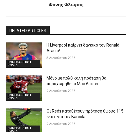
Φάνης Φλώρος
RELATED ARTICLES
Η Liverpool παίρνει δανεικό τον Ronald
Araujo!
8 Αυγούστου 2026
HOMEPAGE HOT
POSTS
Μόνο με πολύ καλή πρόταση θα
παραχωρηθεί ο Mac Allister
7 Αυγούστου 2026
HOMEPAGE HOT
POSTS
Οι Reds καταθέτουν πρόταση ύψους 115
εκατ. για τον Barcola
7 Αυγούστου 2026
HOMEPAGE HOT
POSTS