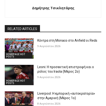
Δημήτρης Τσικλητάρης
RELATED ARTICLES
Κόντρα στη Monaco στο Anfield οι Reds
9 Αυγούστου 2026
HOMEPAGE HOT
POSTS
Leoni: Η προσεκτική επιστροφή και ο
ρόλος του Iraola (Μέρος 2ο)
9 Αυγούστου 2026
HOMEPAGE HOT
POSTS
Liverpool: Η εμπορική «αυτοκρατορία»
στην Αμερική (Μέρος 1ο)
8 Αυγούστου 2026