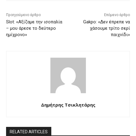
Προηγούμενο άρθρο
Επόμενο άρθρο
Slot: «Αξίζαμε την ισοπαλία
Gakpo: «Δεν έπρεπε να
– μου άρεσε το δεύτερο
χάσουμε τρίτο σερί
ημίχρονο»
παιχνίδι»
Δημήτρης Τσικλητάρης
RELATED ARTICLES