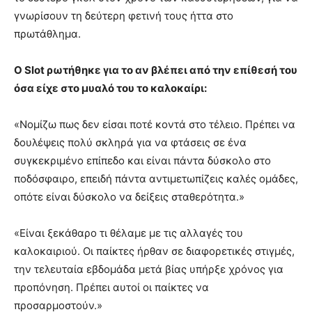
γνωρίσουν τη δεύτερη φετινή τους ήττα στο
πρωτάθλημα.
Ο Slot ρωτήθηκε για το αν βλέπει από την επίθεσή του
όσα είχε στο μυαλό του το καλοκαίρι:
«Νομίζω πως δεν είσαι ποτέ κοντά στο τέλειο. Πρέπει να
δουλέψεις πολύ σκληρά για να φτάσεις σε ένα
συγκεκριμένο επίπεδο και είναι πάντα δύσκολο στο
ποδόσφαιρο, επειδή πάντα αντιμετωπίζεις καλές ομάδες,
οπότε είναι δύσκολο να δείξεις σταθερότητα.»
«Είναι ξεκάθαρο τι θέλαμε με τις αλλαγές του
καλοκαιριού. Οι παίκτες ήρθαν σε διαφορετικές στιγμές,
την τελευταία εβδομάδα μετά βίας υπήρξε χρόνος για
προπόνηση. Πρέπει αυτοί οι παίκτες να
προσαρμοστούν.»