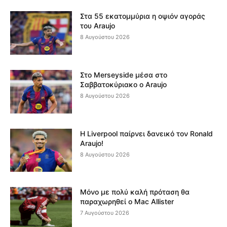
Στα 55 εκατομμύρια η οψιόν αγοράς
του Araujo
8 Αυγούστου 2026
Στο Merseyside μέσα στο
Σαββατοκύριακο ο Araujo
8 Αυγούστου 2026
Η Liverpool παίρνει δανεικό τον Ronald
Araujo!
8 Αυγούστου 2026
Μόνο με πολύ καλή πρόταση θα
παραχωρηθεί ο Mac Allister
7 Αυγούστου 2026