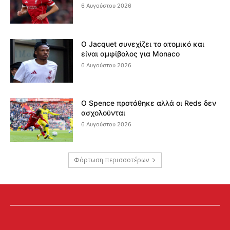
6 Αυγούστου 2026
Ο Jacquet συνεχίζει το ατομικό και
είναι αμφίβολος για Monaco
6 Αυγούστου 2026
Ο Spence προτάθηκε αλλά οι Reds δεν
ασχολούνται
6 Αυγούστου 2026
Φόρτωση περισσοτέρων