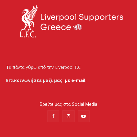
Τα πάντα γύρω από την Liverpool F.C.
Επικοινωνήστε μαζί μας:
με e-mail.
Βρείτε μας στα Social Media