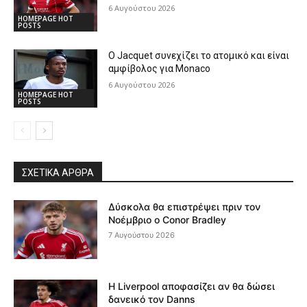
6 Αυγούστου 2026
HOMEPAGE HOT
POSTS
Ο Jacquet συνεχίζει το ατομικό και είναι
αμφίβολος για Monaco
6 Αυγούστου 2026
HOMEPAGE HOT
POSTS
ΣΧΕΤΙΚΆ ΆΡΘΡΑ
Δύσκολα θα επιστρέψει πριν τον
Νοέμβριο ο Conor Bradley
7 Αυγούστου 2026
Η Liverpool αποφασίζει αν θα δώσει
δανεικό τον Danns