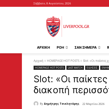
Σάββατο, 8 Αυγούστου, 2026
ΑΡΧΙΚΉ
ΡΟΗ
ΣΑΝ ΣΗΜΕΡΑ
Αρχική
HOMEPAGE HOT POSTS
Slot: «Οι παίκτες
HOMEPAGE HOT POSTS
LAST MATCH
ΕΙΔΗΣΕΙΣ
ΕΝΗΜ
Slot: «Οι παίκτες
διακοπή περισσό
By
Δημήτρης Τσικλητάρης
22 Μαρτίου 2026