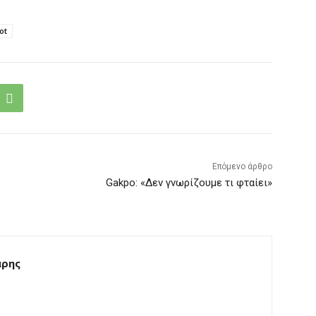
ot
Επόμενο άρθρο
Gakpo: «Δεν γνωρίζουμε τι φταίει»
άρης