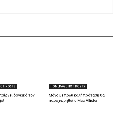
HOT POSTS
HOMEPAGE HOT POSTS
 παίρνει δανεικό τον
Μόνο με πολύ καλή πρόταση θα
jo!
παραχωρηθεί ο Mac Allister