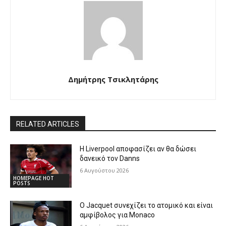
Δημήτρης Τσικλητάρης
RELATED ARTICLES
Η Liverpool αποφασίζει αν θα δώσει
δανεικό τον Danns
6 Αυγούστου 2026
HOMEPAGE HOT
POSTS
Ο Jacquet συνεχίζει το ατομικό και είναι
αμφίβολος για Monaco