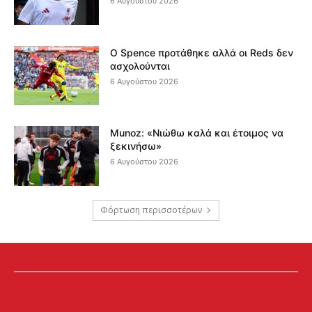
6 Αυγούστου 2026
Ο Spence προτάθηκε αλλά οι Reds δεν
ασχολούνται
6 Αυγούστου 2026
Munoz: «Νιώθω καλά και έτοιμος να
ξεκινήσω»
6 Αυγούστου 2026
Φόρτωση περισσοτέρων