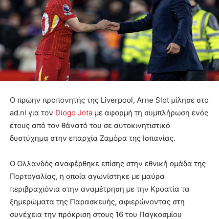
Ο πρώην προπονητής της Liverpool, Arne Slot μίλησε στο
ad.nl για τον
Diogo Jota
με αφορμή τη συμπλήρωση ενός
έτους από τον θάνατό του σε αυτοκινητιστικό
δυστύχημα στην επαρχία Ζαμόρα της Ισπανίας.
Ο Ολλανδός αναφέρθηκε επίσης στην εθνική ομάδα της
Πορτογαλίας, η οποία αγωνίστηκε με μαύρα
περιβραχιόνια στην αναμέτρηση με την Κροατία τα
ξημερώματα της Παρασκευής, αφιερώνοντας στη
συνέχεια την πρόκριση στους 16 του Παγκοσμίου