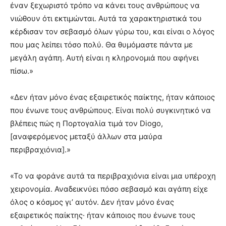
έναν ξεχωριστό τρόπο να κάνει τους ανθρώπους να
νιώθουν ότι εκτιμώνται. Αυτά τα χαρακτηριστικά του
κέρδισαν τον σεβασμό όλων γύρω του, και είναι ο λόγος
που μας λείπει τόσο πολύ. Θα θυμόμαστε πάντα με
μεγάλη αγάπη. Αυτή είναι η κληρονομιά που αφήνει
πίσω.»
«Δεν ήταν μόνο ένας εξαιρετικός παίκτης, ήταν κάποιος
που ένωνε τους ανθρώπους. Είναι πολύ συγκινητικό να
βλέπεις πώς η Πορτογαλία τιμά τον Diogo,
[αναφερόμενος μεταξύ άλλων στα μαύρα
περιβραχιόνια].»
«Το να φοράνε αυτά τα περιβραχιόνια είναι μια υπέροχη
χειρονομία. Αναδεικνύει πόσο σεβασμό και αγάπη είχε
όλος ο κόσμος γι’ αυτόν. Δεν ήταν μόνο ένας
εξαιρετικός παίκτης· ήταν κάποιος που ένωνε τους