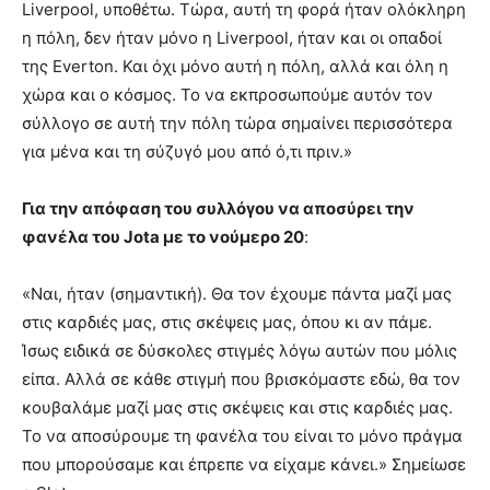
Liverpool, υποθέτω. Τώρα, αυτή τη φορά ήταν ολόκληρη
η πόλη, δεν ήταν μόνο η Liverpool, ήταν και οι οπαδοί
της Everton. Και όχι μόνο αυτή η πόλη, αλλά και όλη η
χώρα και ο κόσμος. Το να εκπροσωπούμε αυτόν τον
σύλλογο σε αυτή την πόλη τώρα σημαίνει περισσότερα
για μένα και τη σύζυγό μου από ό,τι πριν.»
Για την απόφαση του συλλόγου να αποσύρει την
φανέλα του Jota με το νούμερο 20
:
«Ναι, ήταν (σημαντική). Θα τον έχουμε πάντα μαζί μας
στις καρδιές μας, στις σκέψεις μας, όπου κι αν πάμε.
Ίσως ειδικά σε δύσκολες στιγμές λόγω αυτών που μόλις
είπα. Αλλά σε κάθε στιγμή που βρισκόμαστε εδώ, θα τον
κουβαλάμε μαζί μας στις σκέψεις και στις καρδιές μας.
Το να αποσύρουμε τη φανέλα του είναι το μόνο πράγμα
που μπορούσαμε και έπρεπε να είχαμε κάνει.» Σημείωσε