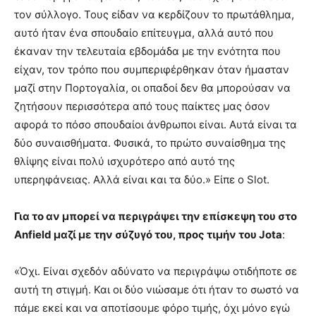
τον σύλλογο. Τους είδαν να κερδίζουν το πρωτάθλημα,
αυτό ήταν ένα σπουδαίο επίτευγμα, αλλά αυτό που
έκαναν την τελευταία εβδομάδα με την ενότητα που
είχαν, τον τρόπο που συμπεριφέρθηκαν όταν ήμασταν
μαζί στην Πορτογαλία, οι οπαδοί δεν θα μπορούσαν να
ζητήσουν περισσότερα από τους παίκτες μας όσον
αφορά το πόσο σπουδαίοι άνθρωποι είναι. Αυτά είναι τα
δύο συναισθήματα. Φυσικά, το πρώτο συναίσθημα της
θλίψης είναι πολύ ισχυρότερο από αυτό της
υπερηφάνειας. Αλλά είναι και τα δύο.» Είπε ο Slot.
Για το αν μπορεί να περιγράψει την επίσκεψη του στο
Anfield μαζί με την σύζυγό του, προς τιμήν του Jota
:
«Όχι. Είναι σχεδόν αδύνατο να περιγράψω οτιδήποτε σε
αυτή τη στιγμή. Και οι δύο νιώσαμε ότι ήταν το σωστό να
πάμε εκεί και να αποτίσουμε φόρο τιμής, όχι μόνο εγώ