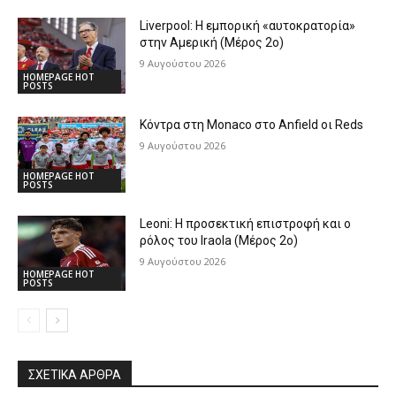
Liverpool: Η εμπορική «αυτοκρατορία»
στην Αμερική (Μέρος 2ο)
9 Αυγούστου 2026
HOMEPAGE HOT
POSTS
Κόντρα στη Monaco στο Anfield οι Reds
9 Αυγούστου 2026
HOMEPAGE HOT
POSTS
Leoni: Η προσεκτική επιστροφή και ο
ρόλος του Iraola (Μέρος 2ο)
9 Αυγούστου 2026
HOMEPAGE HOT
POSTS
ΣΧΕΤΙΚΆ ΆΡΘΡΑ