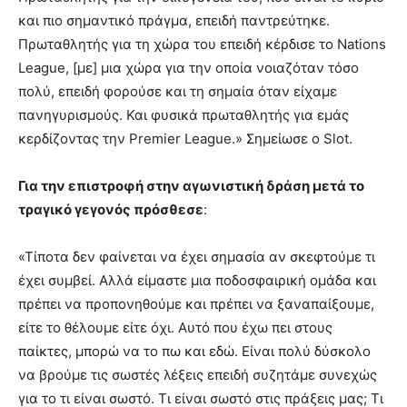
και πιο σημαντικό πράγμα, επειδή παντρεύτηκε.
Πρωταθλητής για τη χώρα του επειδή κέρδισε το Nations
League, [με] μια χώρα για την οποία νοιαζόταν τόσο
πολύ, επειδή φορούσε και τη σημαία όταν είχαμε
πανηγυρισμούς. Και φυσικά πρωταθλητής για εμάς
κερδίζοντας την Premier League.» Σημείωσε ο Slot.
Για την επιστροφή στην αγωνιστική δράση μετά το
τραγικό γεγονός πρόσθεσε
:
«Τίποτα δεν φαίνεται να έχει σημασία αν σκεφτούμε τι
έχει συμβεί. Αλλά είμαστε μια ποδοσφαιρική ομάδα και
πρέπει να προπονηθούμε και πρέπει να ξαναπαίξουμε,
είτε το θέλουμε είτε όχι. Αυτό που έχω πει στους
παίκτες, μπορώ να το πω και εδώ. Είναι πολύ δύσκολο
να βρούμε τις σωστές λέξεις επειδή συζητάμε συνεχώς
για το τι είναι σωστό. Τι είναι σωστό στις πράξεις μας; Τι