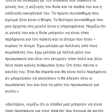
τίποτα σε σύγκριση με την απώλεια που νιώθουν οι
γονείς του, η σύζυγός του Rute και τα παιδιά του και η
υπόλοιπη οικογένειά του. Το πρώτο συναίσθημα που
έχουμε όλοι είναι η θλίψη. Το δεύτερο συναίσθημα που
μου έρχεται στο μυαλό είναι η υπερηφάνεια. Νομίζω ότι
οι γονείς του και η Rute μπορούν να είναι τόσο
περήφανοι για τον παίκτη και το άτομο που ήταν –
κυρίως το άτομο. Έχω μιλήσει με πολλούς από τους
συμπαίκτες του, έχω μιλήσει με πολλά μέλη του
προσωπικού και όλοι τον εκτιμούν τόσο πολύ και όλοι
λένε πόσο καλός άνθρωπος ήταν. Ότι ήταν πάντα ο
εαυτός του. Έτσι θα έπρεπε και θα είναι πολύ περήφανοι
αν μπορούσαν να ακούσουν τι θα έλεγαν όλοι οι
συμπαίκτες του και όλα τα μέλη του προσωπικού για
αυτόν.»
«Δεύτερον, νομίζω ότι οι οπαδοί μας μπορούν να είναι
τόσο περήφανοι για τους παίκτες που έχουμε σε αυτόν