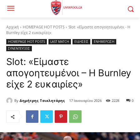
Αρχική
HOMEPAGE HOT POSTS
Slot: «Είμαστε απογοητευμένοι - Η
Burnley είχε 2 ευκαιρίες»
HOMEPAGE HOT POSTS
LAST MATCH
ΕΙΔΗΣΕΙΣ
ΕΝΗΜΕΡΩΣΗ
ΣΥΝΕΝΤΕΥΞΕΙΣ
Slot: «Είμαστε
απογοητευμένοι – Η Burnley
είχε 2 ευκαιρίες»
By
Δημήτρης Τσικλητάρης
17 Ιανουαρίου 2026
2228
0