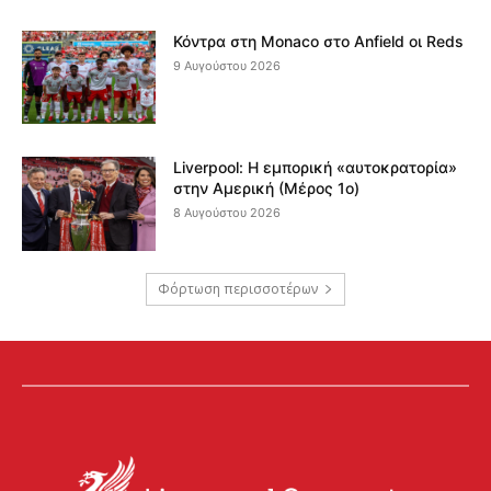
Κόντρα στη Monaco στο Anfield οι Reds
9 Αυγούστου 2026
Liverpool: Η εμπορική «αυτοκρατορία»
στην Αμερική (Μέρος 1ο)
8 Αυγούστου 2026
Φόρτωση περισσοτέρων