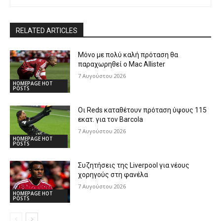
RELATED ARTICLES
Μόνο με πολύ καλή πρόταση θα
παραχωρηθεί ο Mac Allister
7 Αυγούστου 2026
HOMEPAGE HOT
POSTS
Οι Reds καταθέτουν πρόταση ύψους 115
εκατ. για τον Barcola
7 Αυγούστου 2026
HOMEPAGE HOT
POSTS
Συζητήσεις της Liverpool για νέους
χορηγούς στη φανέλα
7 Αυγούστου 2026
HOMEPAGE HOT
POSTS