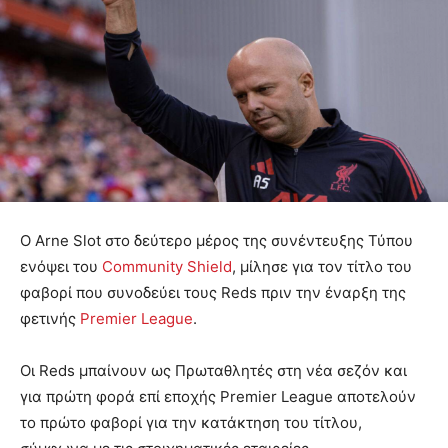
Ο Arne Slot στο δεύτερο μέρος της συνέντευξης Τύπου
ενόψει του
Community Shield
, μίλησε για τον τίτλο του
φαβορί που συνοδεύει τους Reds πριν την έναρξη της
φετινής
Premier League
.
Οι Reds μπαίνουν ως Πρωταθλητές στη νέα σεζόν και
για πρώτη φορά επί εποχής Premier League αποτελούν
το πρώτο φαβορί για την κατάκτηση του τίτλου,