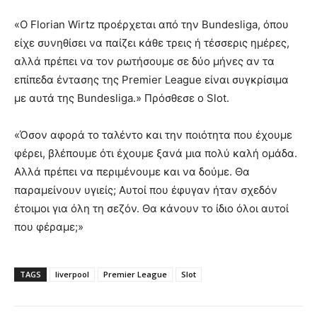
«Ο Florian Wirtz προέρχεται από την Bundesliga, όπου
είχε συνηθίσει να παίζει κάθε τρεις ή τέσσερις ημέρες,
αλλά πρέπει να τον ρωτήσουμε σε δύο μήνες αν τα
επίπεδα έντασης της Premier League είναι συγκρίσιμα
με αυτά της Bundesliga.» Πρόσθεσε ο Slot.
«Όσον αφορά το ταλέντο και την ποιότητα που έχουμε
φέρει, βλέπουμε ότι έχουμε ξανά μια πολύ καλή ομάδα.
Αλλά πρέπει να περιμένουμε και να δούμε. Θα
παραμείνουν υγιείς; Αυτοί που έφυγαν ήταν σχεδόν
έτοιμοι για όλη τη σεζόν. Θα κάνουν το ίδιο όλοι αυτοί
που φέραμε;»
TAGS
liverpool
Premier League
Slot