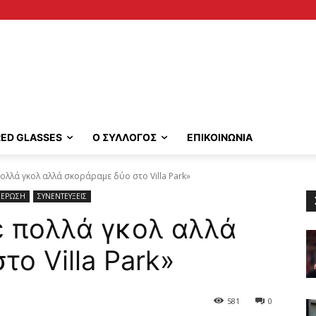
RED GLASSES
Ο ΣΥΛΛΟΓΟΣ
ΕΠΙΚΟΙΝΩΝΙΑ
ολλά γκολ αλλά σκοράραμε δύο στο Villa Park»
ΕΡΩΣΗ
ΣΥΝΕΝΤΕΥΞΕΙΣ
ε πολλά γκολ αλλά
ο Villa Park»
581
0