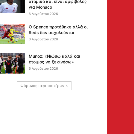
ατομικό και είναι αμφίβολος
για Monaco
6 Αυγούστου 2026
Ο Spence προτάθηκε αλλά οι
Reds δεν ασχολούνται
6 Αυγούστου 2026
Munoz: «Νιώθω καλά και
έτοιμος να ξεκινήσω»
6 Αυγούστου 2026
Φόρτωση περισσοτέρων