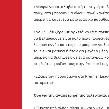
«Μπορώ να καταλάβω αυτή τη στιγμή ότι δ
πράγματα μπορούν να γίνουν πολύ καλύτερ
μπορεί να κάνει ένα μεταγραφικό παράθυρο,
«Νομίζω ότι ξέρουμε αρκετά καλά τι πρέπε
να βελτιώσουμε είναι πολύ πολύ προφανές,
λείπουν εννέα παίκτες που μπορούν να ξεκ
τους είναι βασικοί ή ήταν για μεγάλα μέρη 
μπορείς να βελτιωθείς σε ένα μεταγραφικό
στη δεύτερη σεζόν τους στην Premier Leag
«Είδαμε την προσαρμογή στη Premier Leagu
αυτόματα.»
Όσο για την αναμέτρηση της τελευταίας 
«Είμαστε υπό πλήρη πίεση, αν και νιώθουμ