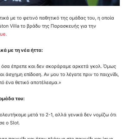
ικά με το φετινό παθητικό της ομάδας του, η οποία
ton Villa το βράδυ της Παρασκευής για την
ue.
κά με τη νέα ήττα:
’ όσα έπρεπε και δεν σκοράραμε αρκετά γκολ. Όμως
ναι άσχημη επίδοση. Αν μου το λέγατε πριν το παιχνίδι,
πό ένα θετικό αποτέλεσμα.»
ομάδα του:
λευτήκαμε μετά το 2-1, αλλά γενικά δεν νομίζω ότι
ε ο Slot.
ας παιχνίδι και ήταν πλήρως στο παιχνίδι και ίσως