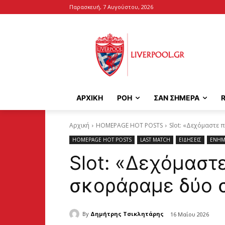
Παρασκευή, 7 Αυγούστου, 2026
ΑΡΧΙΚΉ
ΡΟΗ
ΣΑΝ ΣΗΜΕΡΑ
Αρχική
HOMEPAGE HOT POSTS
Slot: «Δεχόμαστε π
HOMEPAGE HOT POSTS
LAST MATCH
ΕΙΔΗΣΕΙΣ
ΕΝΗΜ
Slot: «Δεχόμαστ
σκοράραμε δύο στ
By
Δημήτρης Τσικλητάρης
16 Μαΐου 2026