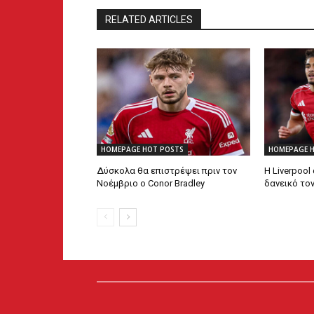
RELATED ARTICLES
HOMEPAGE HOT POSTS
HOMEPAGE 
Δύσκολα θα επιστρέψει πριν τον
Η Liverpool
Νοέμβριο ο Conor Bradley
δανεικό το