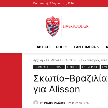
Παρασκευή, 7 Αυγούστου, 2026
ΑΡΧΙΚΉ
ΡΟΗ
ΣΑΝ ΣΗΜΕΡΑ
Αρχική
HOMEPAGE HOT POSTS
Σκωτία–Βραζιλία: Η
HOMEPAGE HOT POSTS
ΕΙΔΗΣΕΙΣ
ΕΝΗΜΕΡΩΣΗ
ΣΥΝΕ
Σκωτία–Βραζιλία
για Alisson
By
Φάνης Φλώρος
24 Ιουνίου 2026