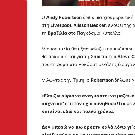
Ο
Andy Robertson
έριξε μια χιουμοριστικ
στη
Liverpool
,
Alisson Becker
, ενόψει της
τη
Βραζιλία
στο Παγκόσμιο Κύπελλο.
Μια ισοπαλία θα εξασφάλιζε την πρόκριση
θα αρκούσε και για τη
Σκωτία
του
Steve C
πρώτη φορά στα νοκάουτ μεγάλης διοργά
Μιλώντας την Τρίτη, ο
Robertson
δήλωσε γ
«
Ελπίζω αύριο να αναγκαστεί να μαζέψει
συχνό απ’ ό,τι τον έχω συνηθίσει! Για 
και είναι εδώ και πολλά χρόνια.
Δεν μπορώ να πω αρκετά καλά λόγια γι’ 
ελπίζω αύριο να μην κρατήσει ανέπαφη τ