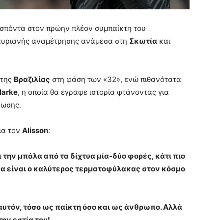
ή σπόντα στον πρώην πλέον συμπαίκτη του
 αυριανής αναμέτρησης ανάμεσα στη
Σκωτία
και
 της
Βραζιλίας
στη φάση των «32», ενώ πιθανότατα
larke
, η οποία θα έγραφε ιστορία φτάνοντας για
νωσης.
ια τον
Alisson
:
 την μπάλα από τα δίχτυα μία-δύο φορές, κάτι πιο
μένα είναι ο καλύτερος τερματοφύλακας στον κόσμο
αυτόν, τόσο ως παίκτη όσο και ως άνθρωπο. Αλλά
ην εστία του!