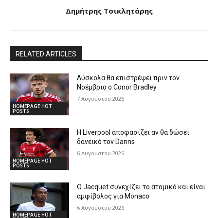
Δημήτρης Τσικλητάρης
RELATED ARTICLES
Δύσκολα θα επιστρέψει πριν τον
Νοέμβριο ο Conor Bradley
7 Αυγούστου 2026
HOMEPAGE HOT
POSTS
Η Liverpool αποφασίζει αν θα δώσει
δανεικό τον Danns
6 Αυγούστου 2026
HOMEPAGE HOT
POSTS
Ο Jacquet συνεχίζει το ατομικό και είναι
αμφίβολος για Monaco
6 Αυγούστου 2026
HOMEPAGE HOT