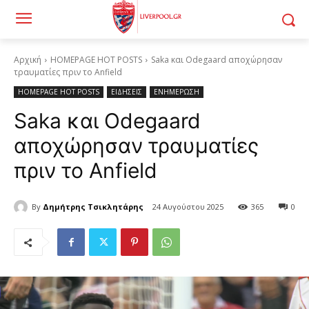
Αρχική
HOMEPAGE HOT POSTS
Saka και Odegaard αποχώρησαν
τραυματίες πριν το Anfield
HOMEPAGE HOT POSTS
ΕΙΔΗΣΕΙΣ
ΕΝΗΜΕΡΩΣΗ
Saka και Odegaard
αποχώρησαν τραυματίες
πριν το Anfield
By
Δημήτρης Τσικλητάρης
24 Αυγούστου 2025
365
0