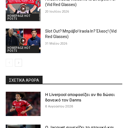
(Vid Red Glasses)
20 Ιουλίου 2026
HOMEPAGE HOT
POSTS
Slot Out? Μπράβο! Iraola In? Έλεος! (Vid
Red Glasses)
31 Μαΐου 2026
HOMEPAGE HOT
POSTS
ΣΧΕΤΙΚΆ ΆΡΘΡΑ
Η Liverpool αποφασίζει αν θα δώσει
δανεικό τον Danns
6 Αυγούστου 2026
Ο Jacquet συνεχίζει το ατομικό και