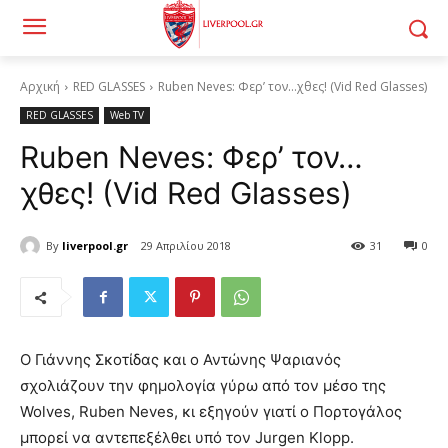
Αρχική
RED GLASSES
Ruben Neves: Φερ’ τον…χθες! (Vid Red Glasses)
RED GLASSES
Web TV
Ruben Neves: Φερ’ τον…
χθες! (Vid Red Glasses)
By
liverpool.gr
29 Απριλίου 2018
31
0
Ο Γιάννης Σκοτίδας και ο Αντώνης Ψαριανός
σχολιάζουν την φημολογία γύρω από τον μέσο της
Wolves, Ruben Neves, κι εξηγούν γιατί ο Πορτογάλος
μπορεί να αντεπεξέλθει υπό τον Jurgen Klopp.