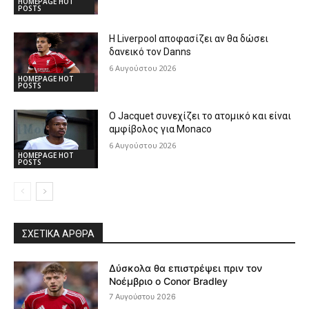
HOMEPAGE HOT
POSTS
Η Liverpool αποφασίζει αν θα δώσει
δανεικό τον Danns
6 Αυγούστου 2026
HOMEPAGE HOT
POSTS
Ο Jacquet συνεχίζει το ατομικό και είναι
αμφίβολος για Monaco
6 Αυγούστου 2026
HOMEPAGE HOT
POSTS
ΣΧΕΤΙΚΆ ΆΡΘΡΑ
Δύσκολα θα επιστρέψει πριν τον
Νοέμβριο ο Conor Bradley
7 Αυγούστου 2026