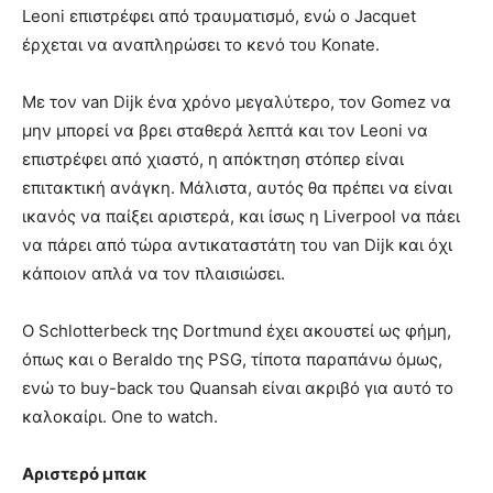
Leoni επιστρέφει από τραυματισμό, ενώ ο Jacquet
έρχεται να αναπληρώσει το κενό του Konate.
Με τον van Dijk ένα χρόνο μεγαλύτερο, τον Gomez να
μην μπορεί να βρει σταθερά λεπτά και τον Leoni να
επιστρέφει από χιαστό, η απόκτηση στόπερ είναι
επιτακτική ανάγκη. Μάλιστα, αυτός θα πρέπει να είναι
ικανός να παίξει αριστερά, και ίσως η Liverpool να πάει
να πάρει από τώρα αντικαταστάτη του van Dijk και όχι
κάποιον απλά να τον πλαισιώσει.
Ο Schlotterbeck της Dortmund έχει ακουστεί ως φήμη,
όπως και ο Beraldo της PSG, τίποτα παραπάνω όμως,
ενώ το buy-back του Quansah είναι ακριβό για αυτό το
καλοκαίρι. One to watch.
Αριστερό μπακ