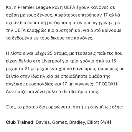
Και η Premier League και η UEFA έχουν κανόνες σε
σχέση με τους ξένους. Αμφότεροι επιτρέπουν 17 αλλά
έχουν διαφορετική μετάφραση στον όρο «γηγενή», με
την UEFA ελαφρώς πιο αυστηρή και για αυτό κρίνουμε
τα δεδομένα με τους δικούς της κανόνες.
Η λίστα είναι μέχρι 25 άτομα, με τέσσερεις παίκτες που
είχαν δελτίο στη Liverpool για τρία χρόνια από τα 15
μέχρι τα 21 με μέχρι ένα χρόνο δανεισμού, τέσσερεις με
δελτίο στην ίδια ηλικία σε οποιαδήποτε ομάδα της
αγγλικής ομοσπονδίας και 17 μη γηγενείς. ΠΡΟΣΟΧΗ:
Δεν παίζει κανένα ρόλο το διαβατήριό τους.
Έτσι, το ρόστερ διαμορφώνεται αυτή τη στιγμή ως εξής:
Club Trained
: Davies, Gomez, Bradley, Elliott
(4/4)