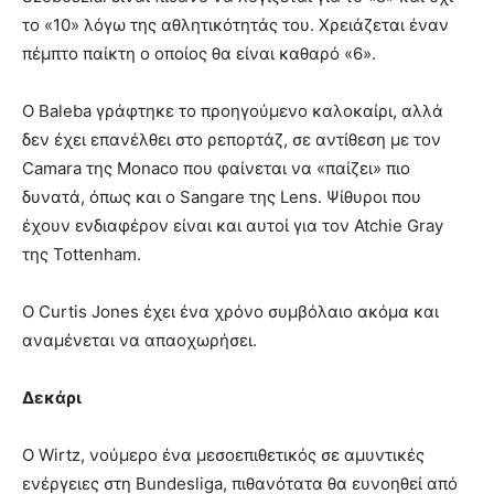
το «10» λόγω της αθλητικότητάς του. Χρειάζεται έναν
πέμπτο παίκτη ο οποίος θα είναι καθαρό «6».
Ο Baleba γράφτηκε το προηγούμενο καλοκαίρι, αλλά
δεν έχει επανέλθει στο ρεπορτάζ, σε αντίθεση με τον
Camara της Monaco που φαίνεται να «παίζει» πιο
δυνατά, όπως και ο Sangare της Lens. Ψίθυροι που
έχουν ενδιαφέρον είναι και αυτοί για τον Atchie Gray
της Tottenham.
O Curtis Jones έχει ένα χρόνο συμβόλαιο ακόμα και
αναμένεται να απαοχωρήσει.
Δεκάρι
Ο Wirtz, νούμερο ένα μεσοεπιθετικός σε αμυντικές
ενέργειες στη Bundesliga, πιθανότατα θα ευνοηθεί από