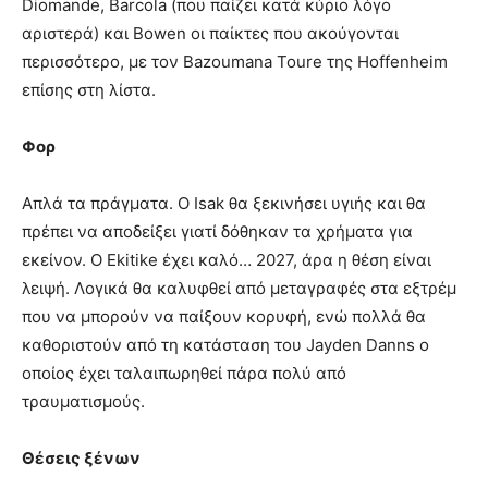
Diomande, Barcola (που παίζει κατά κύριο λόγο
αριστερά) και Bowen οι παίκτες που ακούγονται
περισσότερο, με τον Bazoumana Toure της Hoffenheim
επίσης στη λίστα.
Φορ
Απλά τα πράγματα. Ο Isak θα ξεκινήσει υγιής και θα
πρέπει να αποδείξει γιατί δόθηκαν τα χρήματα για
εκείνον. Ο Ekitike έχει καλό… 2027, άρα η θέση είναι
λειψή. Λογικά θα καλυφθεί από μεταγραφές στα εξτρέμ
που να μπορούν να παίξουν κορυφή, ενώ πολλά θα
καθοριστούν από τη κατάσταση του Jayden Danns ο
οποίος έχει ταλαιπωρηθεί πάρα πολύ από
τραυματισμούς.
Θέσεις ξένων