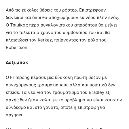
Από τις εύκολες θέσεις του ρόστερ. Επιστρέφουν
δανεικοί και όλοι θα αποχωρήσουν εκ νέου πλην ενός.
Ο Τσιμίκας πέρα συγκλονιστικού απροόπτου θα μείνει
για το τελευταίο χρόνο του συμβολαίου του και θα
πλαισιώσει τον Kerkez, παίρνοντας τον ρόλο του
Robertson.
Δεξί μπακ
Ο Frimpong πέρασε μια δύσκολη πρώτη σεζόν με
συνεχόμενους τραυματισμούς αλλά και ποιοτικά δεν
έπεισε. Τα νέα για τον τραυματισμό του Bradley εξ
αρχής δεν ήταν καλά, με το πρόβλημα να είναι και στον
σύνδεσμο και στο γόνατο, οπότε η επιστροφή θα
αργήσει.