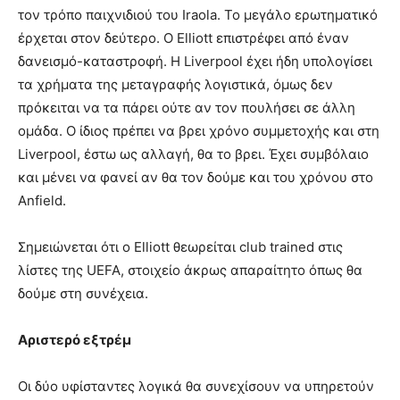
τον τρόπο παιχνιδιού του Iraola. Το μεγάλο ερωτηματικό
έρχεται στον δεύτερο. Ο Elliott επιστρέφει από έναν
δανεισμό-καταστροφή. Η Liverpool έχει ήδη υπολογίσει
τα χρήματα της μεταγραφής λογιστικά, όμως δεν
πρόκειται να τα πάρει ούτε αν τον πουλήσει σε άλλη
ομάδα. Ο ίδιος πρέπει να βρει χρόνο συμμετοχής και στη
Liverpool, έστω ως αλλαγή, θα το βρει. Έχει συμβόλαιο
και μένει να φανεί αν θα τον δούμε και του χρόνου στο
Anfield.
Σημειώνεται ότι ο Elliott θεωρείται club trained στις
λίστες της UEFA, στοιχείο άκρως απαραίτητο όπως θα
δούμε στη συνέχεια.
Αριστερό εξτρέμ
Οι δύο υφίσταντες λογικά θα συνεχίσουν να υπηρετούν