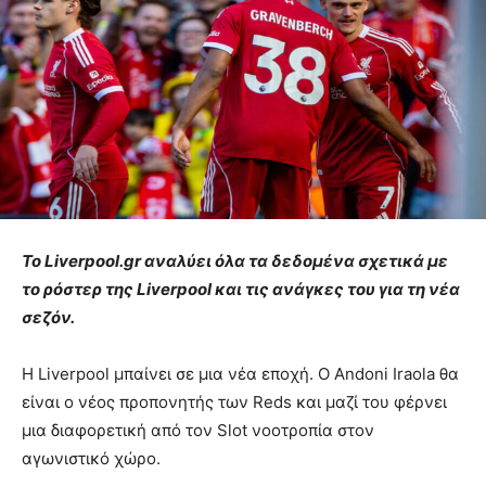
Το Liverpool.gr αναλύει όλα τα δεδομένα σχετικά με
το ρόστερ της Liverpool και τις ανάγκες του για τη νέα
σεζόν.
Η Liverpool μπαίνει σε μια νέα εποχή. Ο Andoni Iraola θα
είναι ο νέος προπονητής των Reds και μαζί του φέρνει
μια διαφορετική από τον Slot νοοτροπία στον
αγωνιστικό χώρο.