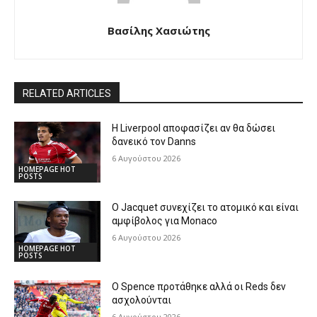
Βασίλης Χασιώτης
RELATED ARTICLES
Η Liverpool αποφασίζει αν θα δώσει
δανεικό τον Danns
6 Αυγούστου 2026
HOMEPAGE HOT
POSTS
Ο Jacquet συνεχίζει το ατομικό και είναι
αμφίβολος για Monaco
6 Αυγούστου 2026
HOMEPAGE HOT
POSTS
Ο Spence προτάθηκε αλλά οι Reds δεν
ασχολούνται
6 Αυγούστου 2026