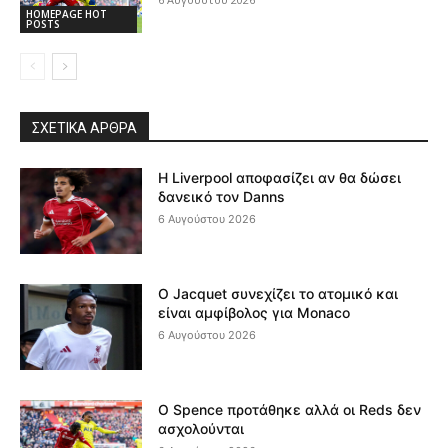
HOMEPAGE HOT
POSTS
ΣΧΕΤΙΚΆ ΆΡΘΡΑ
Η Liverpool αποφασίζει αν θα δώσει
δανεικό τον Danns
6 Αυγούστου 2026
Ο Jacquet συνεχίζει το ατομικό και
είναι αμφίβολος για Monaco
6 Αυγούστου 2026
Ο Spence προτάθηκε αλλά οι Reds δεν
ασχολούνται