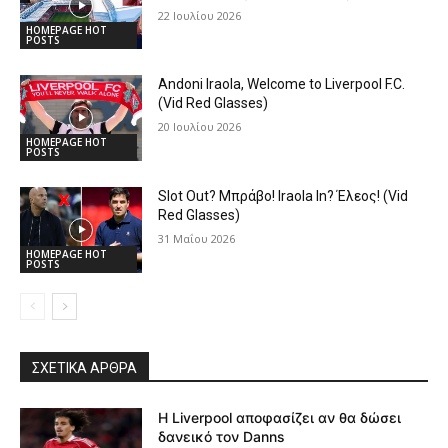
22 Ιουλίου 2026
HOMEPAGE HOT
POSTS
Andoni Iraola, Welcome to Liverpool F.C.
(Vid Red Glasses)
20 Ιουλίου 2026
HOMEPAGE HOT
POSTS
Slot Out? Μπράβο! Iraola In? Έλεος! (Vid
Red Glasses)
31 Μαΐου 2026
HOMEPAGE HOT
POSTS
ΣΧΕΤΙΚΆ ΆΡΘΡΑ
Η Liverpool αποφασίζει αν θα δώσει
δανεικό τον Danns