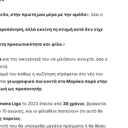
πεδο, στην πρώτη μου μέρα με την ομάδα
», λέει ο
ροπόνηση, αλλά εκείνη τη στιγμή αυτό
δεν είχε
υτη προσωπικότητα
και
φίλο
.»
a
και την οικογένειά του να μιλήσουν ανοιχτά, όσο ο
μετά.
λαιμό του καθώς η συζήτηση στρέφεται στο νέο του
εται
γεωγραφικά πιο κοντά στο Μαρόκο παρά στην
ζωή ως προπονητής
.
meira Liga
το 2023 έπειτα από
38 χρόνια
, βρίσκεται
10 αγώνες, και οι φίλαθλοι πιστεύουν ότι αυτό θα
ς πορείας
.
νητή που θα υποσχεθεί μεγάλα πράγματα ή θα θέσει