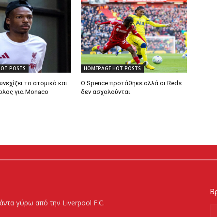
HOT POSTS
HOMEPAGE HOT POSTS
υνεχίζει το ατομικό και
Ο Spence προτάθηκε αλλά οι Reds
βολος για Monaco
δεν ασχολούνται
Βρ
άντα γύρω από την Liverpool F.C.