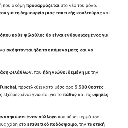
μή που ακόμη
προσαρμόζεται
στο νέο του ρόλο.
του για τη δημιουργία μιας τακτικής κουλτούρας
και
όπου κάθε φίλαθλος θα είναι ενθουσιασμένος για
 να
σκέφτονται ήδη το επόμενο ματς
και
να
 βάση φιλάθλων
, που
ήδη νιώθει δεμένη
με την
Funchal
, προσελκύει κατά μέσο όρο
5.500 θεατές
ις εξέδρες είναι γνωστοί για το
πάθος
και τις
υψηλές
ανασηκώσει έναν σύλλογο
που πέρσι τερμάτισε
λους χάρη στο
επιθετικό ποδόσφαιρο
, την
τακτική