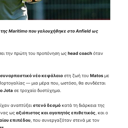
ή της Maritimo που γαλουχήθηκε στο Anfield ως
σει την πρώτη του προπόνηση ως
head coach
όταν
συναρπαστικό νέο κεφάλαιο
στη ζωή του
Matos
με
Πορτογαλίας — μια μέρα που, ωστόσο, θα συνδέεται
o Jota
σε τροχαίο δυστύχημα.
είχαν αναπτύξει
στενό δεσμό
κατά τη διάρκεια της
ένας ως
αξιόπιστος και αγαπητός επιθετικός
, και ο
αίου επιπέδου
, που συνεργαζόταν στενά με τον
rs
.