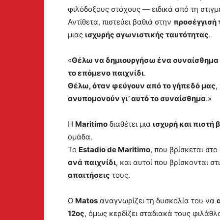
φιλόδοξους στόχους — ειδικά από τη στιγ
Αντίθετα, πιστεύει βαθιά στην
προσέγγισή 
μιας
ισχυρής αγωνιστικής ταυτότητας
.
«
Θέλω να δημιουργήσω ένα συναίσθημα 
το επόμενο παιχνίδι
.
Θέλω, όταν φεύγουν από το γήπεδό μας
,
ανυπομονούν γι’ αυτό το συναίσθημα
.»
Η
Maritimo
διαθέτει μια
ισχυρή και πιστή
ομάδα.
Το
Estadio de Maritimo
, που βρίσκεται στο
ανά παιχνίδι
, και αυτοί που βρίσκονται στ
απαιτήσεις
τους.
Ο
Matos
αναγνωρίζει τη δυσκολία του να
12ος
, όμως κερδίζει σταδιακά τους φιλάθ