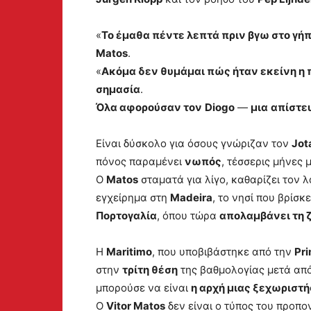
«
Το έμαθα πέντε λεπτά πριν βγω στο γή
Matos
.
«
Ακόμα δεν θυμάμαι πώς ήταν εκείνη η π
σημασία
.
Όλα αφορούσαν τον
Diogo
—
μια
απίστε
Είναι δύσκολο για όσους γνώριζαν τον
Jot
πόνος παραμένει
νωπός
, τέσσερις μήνες 
Ο
Matos
σταματά για λίγο, καθαρίζει τον 
εγχείρημα στη
Madeira
, το νησί που βρίσκ
Πορτογαλία
, όπου τώρα
απολαμβάνει τη 
Η
Maritimo
, που υποβιβάστηκε από την
Pri
στην
τρίτη θέση
της βαθμολογίας μετά από 
μπορούσε να είναι
η αρχή μιας ξεχωριστή
Ο
Vitor Matos
δεν είναι ο τύπος του προπο