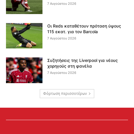
7 Αυγούστου 2026
Οι Reds καταθέτουν πρόταση ύψους
115 εκατ. για τον Barcola
7 Αυγούστου 2026
Συζητήσεις της Liverpool για νέους
χορηγούς στη φανέλα
7 Αυγούστου 2026
Φόρτωση περισσοτέρων