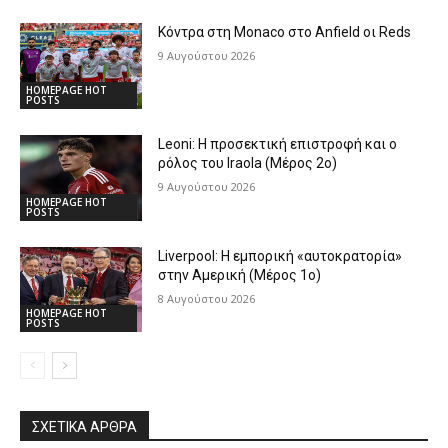
Κόντρα στη Monaco στο Anfield οι Reds
9 Αυγούστου 2026
HOMEPAGE HOT
POSTS
Leoni: Η προσεκτική επιστροφή και ο
ρόλος του Iraola (Μέρος 2ο)
9 Αυγούστου 2026
HOMEPAGE HOT
POSTS
Liverpool: Η εμπορική «αυτοκρατορία»
στην Αμερική (Μέρος 1ο)
8 Αυγούστου 2026
HOMEPAGE HOT
POSTS
ΣΧΕΤΙΚΆ ΆΡΘΡΑ