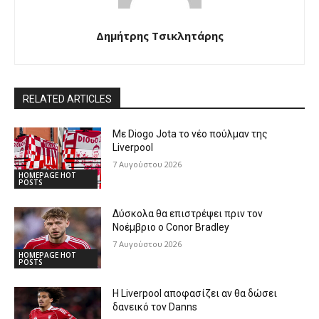
Δημήτρης Τσικλητάρης
RELATED ARTICLES
Με Diogo Jota το νέο πούλμαν της
Liverpool
7 Αυγούστου 2026
HOMEPAGE HOT
POSTS
Δύσκολα θα επιστρέψει πριν τον
Νοέμβριο ο Conor Bradley
7 Αυγούστου 2026
HOMEPAGE HOT
POSTS
Η Liverpool αποφασίζει αν θα δώσει
δανεικό τον Danns