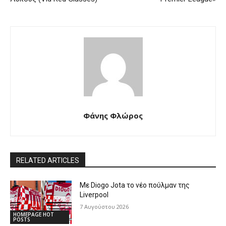
Φάνης Φλώρος
RELATED ARTICLES
Με Diogo Jota το νέο πούλμαν της
Liverpool
7 Αυγούστου 2026
HOMEPAGE HOT
POSTS