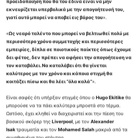
προειδοποίηση που θα του έδινα είναι να μην
εκνευρίζεται υπερβολικά με την απογοήτευσή του,
γιατί αυτό μπορεί να αποβεί εις βάρος του
».
«
Ως νεαρό ταλέντο που μπορεί να βελτιωθεί πολύ με
περισσότερο χρόνο συμμετοχής και περισσότερες
εμπειρίες, δίπλα σε ποιοτικούς παίκτες όπως έχουμε
δει φέτος, δεν πρέπει να αφήσει την απογοήτευση να
τον καταβάλει. Να καταλάβει ότι θα γίνεται
καλύτερος με τον χρόνο και κάποια στιγμή θα
κοιτάζει πίσω και θα λέει “όλα καλά”
».
Είναι σαφές ότι υπήρξαν στιγμές όπου ο
Hugo Ekitike
θα
μπορούσε να τα πάει καλύτερα μπροστά στο τέρμα.
Ωστόσο, έχει κληθεί να διαχειριστεί και την πίεση του
βασικού σκόρερ της
Liverpool
, με τον
Alexander
Isak
τραυματία και τον
Mohamed Salah
μακριά από τα
συνηθισμένα του στάνταρ.