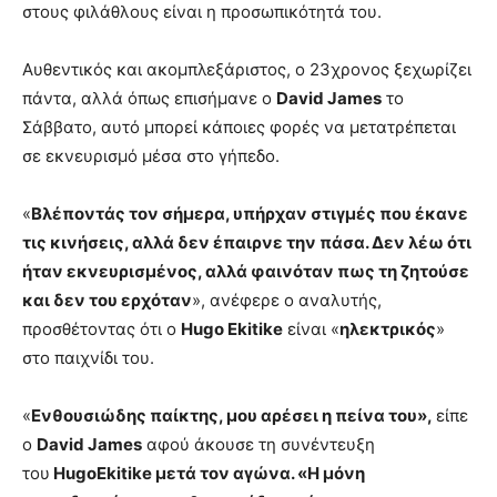
στους φιλάθλους είναι η προσωπικότητά του.
Αυθεντικός και ακομπλεξάριστος, ο 23χρονος ξεχωρίζει
πάντα, αλλά όπως επισήμανε ο
David James
το
Σάββατο, αυτό μπορεί κάποιες φορές να μετατρέπεται
σε εκνευρισμό μέσα στο γήπεδο.
«
Βλέποντάς τον σήμερα, υπήρχαν στιγμές που έκανε
τις κινήσεις, αλλά δεν έπαιρνε την πάσα. Δεν λέω ότι
ήταν εκνευρισμένος, αλλά φαινόταν πως τη ζητούσε
και δεν του ερχόταν
», ανέφερε ο αναλυτής,
προσθέτοντας ότι ο
Hugo Ekitike
είναι «
ηλεκτρικός
»
στο παιχνίδι του.
«
Ενθουσιώδης παίκτης, μου αρέσει η πείνα του»,
είπε
ο
David James
αφού άκουσε τη συνέντευξη
του
HugoEkitike μετά τον αγώνα. «Η μόνη