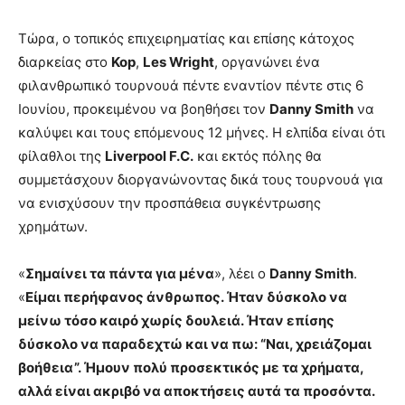
Τώρα, ο τοπικός επιχειρηματίας και επίσης κάτοχος
διαρκείας στο
Kop
,
Les Wright
, οργανώνει ένα
φιλανθρωπικό τουρνουά πέντε εναντίον πέντε στις 6
Ιουνίου, προκειμένου να βοηθήσει τον
Danny Smith
να
καλύψει και τους επόμενους 12 μήνες. Η ελπίδα είναι ότι
φίλαθλοι της
Liverpool F.C.
και εκτός πόλης θα
συμμετάσχουν διοργανώνοντας δικά τους τουρνουά για
να ενισχύσουν την προσπάθεια συγκέντρωσης
χρημάτων.
«
Σημαίνει τα πάντα για μένα
», λέει ο
Danny Smith
.
«
Είμαι περήφανος άνθρωπος. Ήταν δύσκολο να
μείνω τόσο καιρό χωρίς δουλειά. Ήταν επίσης
δύσκολο να παραδεχτώ και να πω: “Ναι, χρειάζομαι
βοήθεια”. Ήμουν πολύ προσεκτικός με τα χρήματα,
αλλά είναι ακριβό να αποκτήσεις αυτά τα προσόντα.