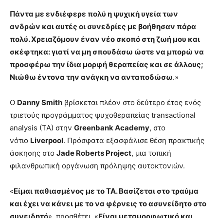
Πάντα με ενδιέφερε πολύ η ψυχική υγεία των
ανδρών και αυτές οι συνεδρίες με βοήθησαν πάρα
πολύ. Χρειαζόμουν έναν νέο σκοπό στη ζωή μου και
σκέφτηκα: γιατί να μη σπουδάσω ώστε να μπορώ να
προσφέρω την ίδια μορφή θεραπείας και σε άλλους;
Νιώθω έντονα την ανάγκη να ανταποδώσω
.»
Ο
Danny Smith
βρίσκεται πλέον στο δεύτερο έτος ενός
τριετούς προγράμματος ψυχοθεραπείας transactional
analysis (TA) στην
Greenbank Academy
, στο
νότιο
Liverpool
. Πρόσφατα εξασφάλισε θέση πρακτικής
άσκησης στο
Jade Roberts Project
, μια τοπική
φιλανθρωπική οργάνωση πρόληψης αυτοκτονιών.
«
Είμαι παθιασμένος με το TA. Βασίζεται στο τραύμα
και έχει να κάνει με το να φέρνεις το ασυνείδητο στο
συνειδητό
», προσθέτει. «
Είναι μεταμορφωτικό και