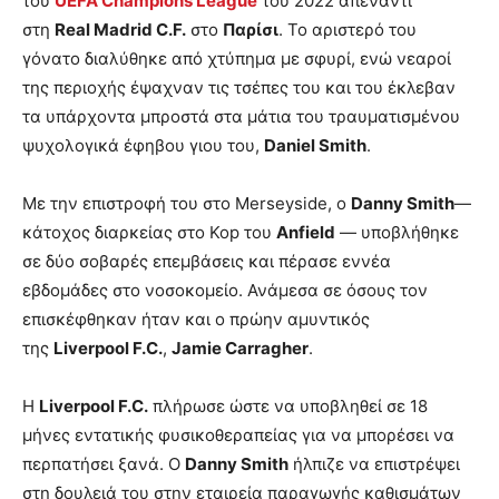
του
UEFA Champions League
του 2022 απέναντι
στη
Real Madrid C.F.
στο
Παρίσι
. Το αριστερό του
γόνατο διαλύθηκε από χτύπημα με σφυρί, ενώ νεαροί
της περιοχής έψαχναν τις τσέπες του και του έκλεβαν
τα υπάρχοντα μπροστά στα μάτια του τραυματισμένου
ψυχολογικά έφηβου γιου του,
Daniel Smith
.
Με την επιστροφή του στο Merseyside, ο
Danny Smith
—
κάτοχος διαρκείας στο Kop του
Anfield
— υποβλήθηκε
σε δύο σοβαρές επεμβάσεις και πέρασε εννέα
εβδομάδες στο νοσοκομείο. Ανάμεσα σε όσους τον
επισκέφθηκαν ήταν και ο πρώην αμυντικός
της
Liverpool F.C.
,
Jamie Carragher
.
Η
Liverpool F.C.
πλήρωσε ώστε να υποβληθεί σε 18
μήνες εντατικής φυσικοθεραπείας για να μπορέσει να
περπατήσει ξανά. Ο
Danny Smith
ήλπιζε να επιστρέψει
στη δουλειά του στην εταιρεία παραγωγής καθισμάτων