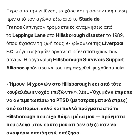
Πέρα από την επίθεση, το χάος και η ασφυκτική πίεση
πριν από τον αγώνα έξω από το
Stade de
France
ξύπνησαν τρομακτικές αναμνήσεις από
το
Leppings Lane
στο
Hillsborough disaster
το 1989,
όπου έχασαν τη ζωή τους 97 φίλαθλοι της
Liverpool
F.C.
λόγω σοβαρών οργανωτικών αποτυχιών των
αρχών. Η οργάνωση
Hillsborough Survivors Support
Alliance
φρόντισε να του παρασχεθεί ψυχοθεραπεία.
«
Ήμουν 14 χρονών στο Hillsborough και από τότε
κουβαλάω ενοχές επιζώντα»,
λέει
. «Όχι μόνο έπρεπε
να αντιμετωπίσω το PTSD (μετατραυματικό στρες)
από το Παρίσι, αλλά και πολλά πράγματα από το
Hillsborough που είχα θάψει μέσα μου — πράγματα
που έλεγα στον εαυτό μου ότι δεν άξιζε καν να
αναφέρω επειδή εγώ επέζησα.