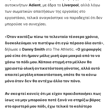
αυτοκινήτων
Adient
, με έδρα το
Liverpool
, αλλά λόγω
των σωματικών απαιτήσεων της εργασίας στο
εργοστάσιο, τελικά αναγκάστηκε να παραδεχτεί ότι δεν
μπορούσε να συνεχίσει.
«
Όταν κοιτάζω πίσω τα τελευταία τέσσερα χρόνια,
δυσκολεύομαι να πιστέψω ότι εγώ πέρασα όλα αυτά
»,
δήλωσε ο
Danny Smith
στο The Athletic. «
Ο χειρουργός
μού είπε ότι ήμουν μόλις μισή ώρα μακριά από το να
χάσω το πόδι μου. Κάποια στιγμή στο μέλλον θα
χρειαστώ ολική αντικατάσταση γόνατος, αλλά αυτό
απαιτεί μεγάλη αποκατάσταση, οπότε θα το κάνω
μόνο όταν δεν θα αντέχω άλλο τον πόνο.
Αν σκεφτεί κανείς ότι με είχαν προειδοποιήσει πως
ίσως να μην μπορούσα ποτέ ξανά να στηρίξω βάρος
στο αριστερό μου πόδι, έχω τελικά το καλύτερο