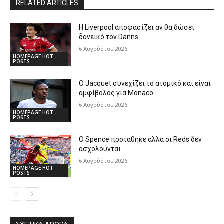
RELATED ARTICLES
Η Liverpool αποφασίζει αν θα δώσει
δανεικό τον Danns
6 Αυγούστου 2026
HOMEPAGE HOT
POSTS
Ο Jacquet συνεχίζει το ατομικό και είναι
αμφίβολος για Monaco
6 Αυγούστου 2026
HOMEPAGE HOT
POSTS
Ο Spence προτάθηκε αλλά οι Reds δεν
ασχολούνται
6 Αυγούστου 2026
HOMEPAGE HOT
POSTS