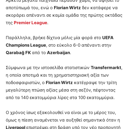
Αρκετά μεγάλα παιχνίδια πέρασαν χωρίς να αφήσει το
αποτύπωμά του, ενώ ο
Florian Wirtz
δεν κατάφερε να
σκοράρει απέναντι σε καμία ομάδα της πρώτης οκτάδας
της
Premier League
.
Παράλληλα, βρήκε δίχτυα μόλις μία φορά στο
UEFA
Champions League
, στο εύκολο 6-0 απέναντι στην
Qarabağ FK
από το
Azerbaijan
.
Σύμφωνα με την ιστοσελίδα στατιστικών
Transfermarkt
,
η οποία αποτιμά και τη χρηματιστηριακή αξία των
ποδοσφαιριστών, ο
Florian Wirtz
κατέγραψε την τρίτη
μεγαλύτερη πτώση αξίας μέσα στη σεζόν, πέφτοντας
από τα 140 εκατομμύρια λίρες στα 100 εκατομμύρια.
Ο χρόνος ίσως εξακολουθεί να είναι με το μέρος του,
όμως η πίεση αναμένεται να αυξηθεί σημαντικά όταν η
Liverpool
επιστρέψει στη δράση υπό τον νέο προπονητή