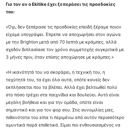
Για τον αν ο Ekitike έχει ξεπεράσει τις προσδοκίες
του:
«Όχι, δεν ξεπέρασε τις προσδοκίες επειδή ξέραμε ποιον
είχαμε υπογράψει. Έπρεπε να αποχωρήσει στον αγώνα
με την Brighton μετά από 70 λεπτά με κράμπες, αλλά
σχεδόν διπλασίασε τον χρόνο συμμετοχής συγκριτικά με
3 μήνες πριν, όταν επίσης αποχώρησε με κράμπες.»
«Η ικανότητά του να σκοράρει, η τεχνική του, η
ταχύτητά του, τα έχει όλα αυτά, οπότε κανείς δεν
εκπλήσσεται που τα βλέπει. Αλλά έχει βελτιωθεί πολύ
στο πόσο τρέχει στα παιχνίδια και δουλεύει. Αυτό είναι
μεγάλη βοήθεια και για την ομάδα, οπότε είναι
σημαντικό και για τον φορ σου. Στις συνομιλίες μας,
πιθανότατα του είπα τι περιμένω από αυτόν περισσότερο
αμυντικά παρά επιθετικά. Είμαι πιο ενθουσιασμένος να