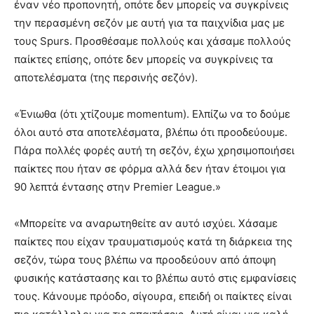
έναν νέο προπονητή, οπότε δεν μπορείς να συγκρίνεις
την περασμένη σεζόν με αυτή για τα παιχνίδια μας με
τους Spurs. Προσθέσαμε πολλούς και χάσαμε πολλούς
παίκτες επίσης, οπότε δεν μπορείς να συγκρίνεις τα
αποτελέσματα (της περσινής σεζόν).
«Ένιωθα (ότι χτίζουμε momentum). Ελπίζω να το δούμε
όλοι αυτό στα αποτελέσματα, βλέπω ότι προοδεύουμε.
Πάρα πολλές φορές αυτή τη σεζόν, έχω χρησιμοποιήσει
παίκτες που ήταν σε φόρμα αλλά δεν ήταν έτοιμοι για
90 λεπτά έντασης στην Premier League.»
«Μπορείτε να αναρωτηθείτε αν αυτό ισχύει. Χάσαμε
παίκτες που είχαν τραυματισμούς κατά τη διάρκεια της
σεζόν, τώρα τους βλέπω να προοδεύουν από άποψη
φυσικής κατάστασης και το βλέπω αυτό στις εμφανίσεις
τους. Κάνουμε πρόοδο, σίγουρα, επειδή οι παίκτες είναι