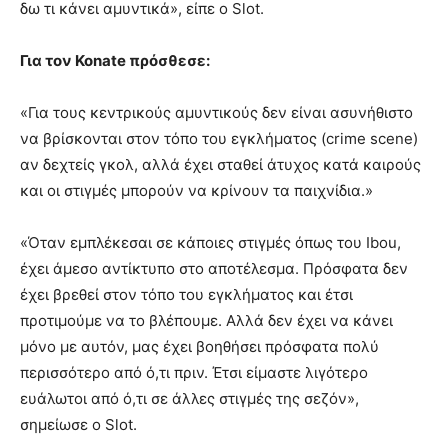
δω τι κάνει αμυντικά», είπε ο Slot.
Για τον Konate πρόσθεσε:
«Για τους κεντρικούς αμυντικούς δεν είναι ασυνήθιστο
να βρίσκονται στον τόπο του εγκλήματος (crime scene)
αν δεχτείς γκολ, αλλά έχει σταθεί άτυχος κατά καιρούς
και οι στιγμές μπορούν να κρίνουν τα παιχνίδια.»
«Όταν εμπλέκεσαι σε κάποιες στιγμές όπως του Ibou,
έχει άμεσο αντίκτυπο στο αποτέλεσμα. Πρόσφατα δεν
έχει βρεθεί στον τόπο του εγκλήματος και έτσι
προτιμούμε να το βλέπουμε. Αλλά δεν έχει να κάνει
μόνο με αυτόν, μας έχει βοηθήσει πρόσφατα πολύ
περισσότερο από ό,τι πριν. Έτσι είμαστε λιγότερο
ευάλωτοι από ό,τι σε άλλες στιγμές της σεζόν»,
σημείωσε ο Slot.