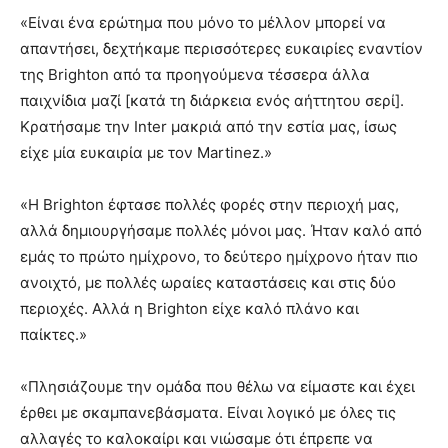
«Είναι ένα ερώτημα που μόνο το μέλλον μπορεί να
απαντήσει, δεχτήκαμε περισσότερες ευκαιρίες εναντίον
της Brighton από τα προηγούμενα τέσσερα άλλα
παιχνίδια μαζί [κατά τη διάρκεια ενός αήττητου σερί].
Κρατήσαμε την Inter μακριά από την εστία μας, ίσως
είχε μία ευκαιρία με τον Martinez.»
«Η Brighton έφτασε πολλές φορές στην περιοχή μας,
αλλά δημιουργήσαμε πολλές μόνοι μας. Ήταν καλό από
εμάς το πρώτο ημίχρονο, το δεύτερο ημίχρονο ήταν πιο
ανοιχτό, με πολλές ωραίες καταστάσεις και στις δύο
περιοχές. Αλλά η Brighton είχε καλό πλάνο και
παίκτες.»
«Πλησιάζουμε την ομάδα που θέλω να είμαστε και έχει
έρθει με σκαμπανεβάσματα. Είναι λογικό με όλες τις
αλλαγές το καλοκαίρι και νιώσαμε ότι έπρεπε να