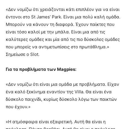
«Δεν νομίζω ότι χρειάζονται κάτι επιπλέον για να είναι
έντονοι στο St James’ Park. Είναι μια πολύ καλή ομάδα.
Μπορούν να κάνουν τη διαφορά. Έχουν παίκτες που
είναι τόσο καλοί με την μπάλα. Είναι μια από τις
καλύτερες ομάδες και μία από τις πιο δύσκολες ομάδες
που μπορείς να αντιμετωπίσεις στο πρωτάθλημα.»
Σημείωσε ο Slot.
Για τα προβλήματα των Magpies:
«Δεν νομίζω ότι είναι μια ομάδα με προβλήματα. Είχαν
ένα καλό ξεκίνημα εναντίον της Villa. Θα είναι ένα
δύσκολο παιχνίδι, κυρίως δύσκολο λόγω των παικτών
που έχουν.»
«Η ατμόσφαιρα είναι εξαιρετική. Αυτή θα είναι η