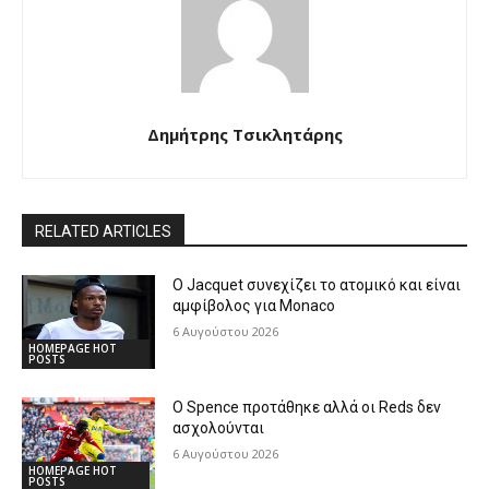
Δημήτρης Τσικλητάρης
RELATED ARTICLES
Ο Jacquet συνεχίζει το ατομικό και είναι
αμφίβολος για Monaco
6 Αυγούστου 2026
HOMEPAGE HOT
POSTS
Ο Spence προτάθηκε αλλά οι Reds δεν
ασχολούνται
6 Αυγούστου 2026
HOMEPAGE HOT
POSTS