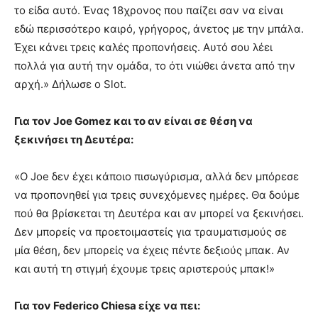
το είδα αυτό. Ένας 18χρονος που παίζει σαν να είναι
εδώ περισσότερο καιρό, γρήγορος, άνετος με την μπάλα.
Έχει κάνει τρεις καλές προπονήσεις. Αυτό σου λέει
πολλά για αυτή την ομάδα, το ότι νιώθει άνετα από την
αρχή.» Δήλωσε ο Slot.
Για τον Joe Gomez και το αν είναι σε θέση να
ξεκινήσει τη Δευτέρα:
«Ο Joe δεν έχει κάποιο πισωγύρισμα, αλλά δεν μπόρεσε
να προπονηθεί για τρεις συνεχόμενες ημέρες. Θα δούμε
πού θα βρίσκεται τη Δευτέρα και αν μπορεί να ξεκινήσει.
Δεν μπορείς να προετοιμαστείς για τραυματισμούς σε
μία θέση, δεν μπορείς να έχεις πέντε δεξιούς μπακ. Αν
και αυτή τη στιγμή έχουμε τρεις αριστερούς μπακ!»
Για τον Federico Chiesa είχε να πει: