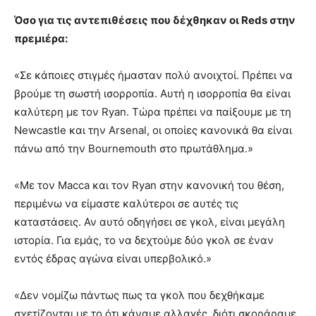
Όσο για τις αντεπιθέσεις που δέχθηκαν οι Reds στην
πρεμιέρα:
«Σε κάποιες στιγμές ήμασταν πολύ ανοιχτοί. Πρέπει να
βρούμε τη σωστή ισορροπία. Αυτή η ισορροπία θα είναι
καλύτερη με τον Ryan. Τώρα πρέπει να παίξουμε με τη
Newcastle και την Arsenal, οι οποίες κανονικά θα είναι
πάνω από την Bournemouth στο πρωτάθλημα.»
«Με τον Macca και τον Ryan στην κανονική του θέση,
περιμένω να είμαστε καλύτεροι σε αυτές τις
καταστάσεις. Αν αυτό οδηγήσει σε γκολ, είναι μεγάλη
ιστορία. Για εμάς, το να δεχτούμε δύο γκολ σε έναν
εντός έδρας αγώνα είναι υπερβολικό.»
«Δεν νομίζω πάντως πως τα γκολ που δεχθήκαμε
σχετίζονται με το ότι κάναμε αλλαγές, διότι σκοράραμε