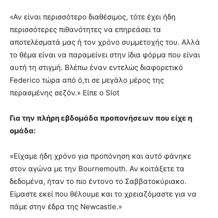
«Αν είναι περισσότερο διαθέσιμος, τότε έχει ήδη
περισσότερες πιθανότητες να επηρεάσει τα
αποτελέσματά μας ή τον χρόνο συμμετοχής του. Αλλά
το θέμα είναι να παραμείνει στην ίδια φόρμα που είναι
αυτή τη στιγμή. Βλέπω έναν εντελώς διαφορετικό
Federico τώρα από ό,τι σε μεγάλο μέρος της
περασμένης σεζόν.» Είπε ο Slot
Για την πλήρη εβδομάδα προπονήσεων που είχε η
ομάδα:
«Είχαμε ήδη χρόνο για προπόνηση και αυτό φάνηκε
στον αγώνα με την Bournemouth. Αν κοιτάξετε τα
δεδομένα, ήταν το πιο έντονο το Σαββατοκύριακο.
Είμαστε εκεί που θέλουμε και το χρειαζόμαστε για να
πάμε στην έδρα της Newcastle.»