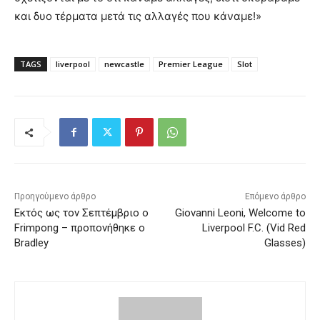
και δυο τέρματα μετά τις αλλαγές που κάναμε!»
TAGS
liverpool
newcastle
Premier League
Slot
Προηγούμενο άρθρο
Επόμενο άρθρο
Εκτός ως τον Σεπτέμβριο ο
Giovanni Leoni, Welcome to
Frimpong – προπονήθηκε ο
Liverpool F.C. (Vid Red
Bradley
Glasses)