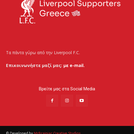
Τα πάντα γύρω από την Liverpool F.C.
Επικοινωνήστε μαζί μας:
με e-mail.
Βρείτε μας στα Social Media
© Developed by
MrBrainiac Creative Studios