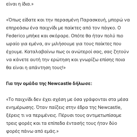
είναι η ίδια.»
«Όπως είδατε και την περασμένη Παρασκευή, μπορώ να
επηρεάσω ένα παιχνίδι με παίκτες από τον πάγκο. Ο
Federico μπήκε και σκόραρε. Οπότε θα ήταν πολύ πιο
ωραίο για εμένα, αν μιλήσουμε για τους παίκτες που
έχουμε. Καταλαβαίνω πως οι ανώτεροί σας, σας ζητούν
να κάνετε αυτή την ερώτηση και γνωρίζω επίσης ποια
θα είναι η απάντηση τους!»
Για την ομάδα της Newcastle δήλωσε:
«Το παιχνίδι δεν έχει σχέση με όσα γράφονται στα μέσα
ενημέρωσης. Όταν παίζεις στην έδρα της Newcastle,
ξέρεις τι να περιμένεις. Πέρυσι τους αντιμετωπίσαμε
τρεις φορές και τα επίπεδα έντασής τους ήταν δύο
φορές πάνω από εμάς.»