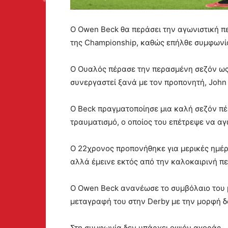
Ο Owen Beck θα περάσει την αγωνιστική π
της Championship, καθώς επήλθε συμφωνία
Ο Ουαλός πέρασε την περασμένη σεζόν ως δ
συνεργαστεί ξανά με τον προπονητή, John 
Ο Beck πραγματοποίησε μια καλή σεζόν πέ
τραυματισμό, ο οποίος του επέτρεψε να αγ
Ο 22χρονος προπονήθηκε για μερικές ημέρε
αλλά έμεινε εκτός από την καλοκαιρινή π
Ο Owen Beck ανανέωσε το συμβόλαιο του 
μεταγραφή του στην Derby με την μορφή δ
Στη συμφωνία δεν υπάρχει οψιόν αγοράς.