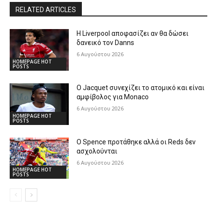
RELATED ARTICLES
Η Liverpool αποφασίζει αν θα δώσει
δανεικό τον Danns
6 Αυγούστου 2026
HOMEPAGE HOT
POSTS
Ο Jacquet συνεχίζει το ατομικό και είναι
αμφίβολος για Monaco
6 Αυγούστου 2026
HOMEPAGE HOT
POSTS
Ο Spence προτάθηκε αλλά οι Reds δεν
ασχολούνται
6 Αυγούστου 2026
HOMEPAGE HOT
POSTS