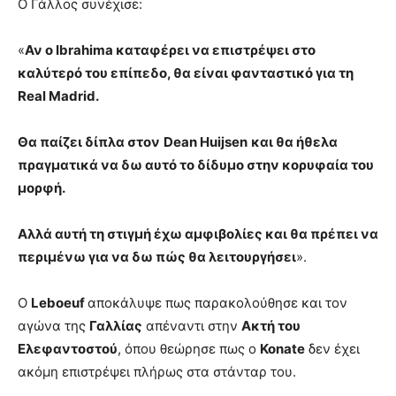
Ο Γάλλος συνέχισε:
«
Αν ο Ibrahima καταφέρει να επιστρέψει στο
καλύτερό του επίπεδο, θα είναι φανταστικό για τη
Real Madrid.
Θα παίζει δίπλα στον
Dean Huijsen
και θα ήθελα
πραγματικά να δω αυτό το δίδυμο στην κορυφαία του
μορφή.
Αλλά αυτή τη στιγμή έχω αμφιβολίες και θα πρέπει να
περιμένω για να δω πώς θα λειτουργήσει
».
Ο
Leboeuf
αποκάλυψε πως παρακολούθησε και τον
αγώνα της
Γαλλίας
απέναντι στην
Ακτή του
Ελεφαντοστού
, όπου θεώρησε πως ο
Konate
δεν έχει
ακόμη επιστρέψει πλήρως στα στάνταρ του.