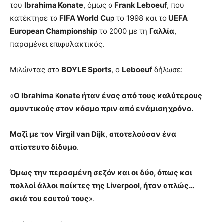
του
Ibrahima Konate
, όμως ο
Frank Leboeuf
, που
κατέκτησε το
FIFA World Cup
το 1998 και το
UEFA
European Championship
το 2000 με τη
Γαλλία
,
παραμένει επιφυλακτικός.
Μιλώντας στο
BOYLE Sports
, ο
Leboeuf
δήλωσε:
«
Ο Ibrahima Konate ήταν ένας από τους καλύτερους
αμυντικούς στον κόσμο πριν από ενάμιση χρόνο.
Μαζί με τον
Virgil van Dijk
,
αποτελούσαν ένα
απίστευτο δίδυμο
.
Όμως την περασμένη σεζόν και οι δύο, όπως και
πολλοί άλλοι παίκτες της Liverpool, ήταν απλώς…
σκιά του εαυτού τους
».