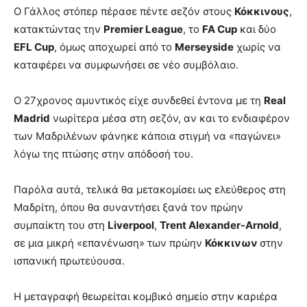
Ο Γάλλος στόπερ πέρασε πέντε σεζόν στους
Κόκκινους
,
κατακτώντας την
Premier League
, το
FA Cup
και δύο
EFL Cup
, όμως αποχωρεί από το
Merseyside
χωρίς να
καταφέρει να συμφωνήσει σε νέο συμβόλαιο.
Ο 27χρονος αμυντικός είχε συνδεθεί έντονα με τη
Real
Madrid
νωρίτερα μέσα στη σεζόν, αν και το ενδιαφέρον
των Μαδριλένων φάνηκε κάποια στιγμή να «παγώνει»
λόγω της πτώσης στην απόδοσή του.
Παρόλα αυτά, τελικά θα μετακομίσει ως ελεύθερος στη
Μαδρίτη, όπου θα συναντήσει ξανά τον πρώην
συμπαίκτη του στη
Liverpool
,
Trent Alexander-Arnold
,
σε μια μικρή «επανένωση» των πρώην
Κόκκινων
στην
ισπανική πρωτεύουσα.
Η μεταγραφή θεωρείται κομβικό σημείο στην καριέρα