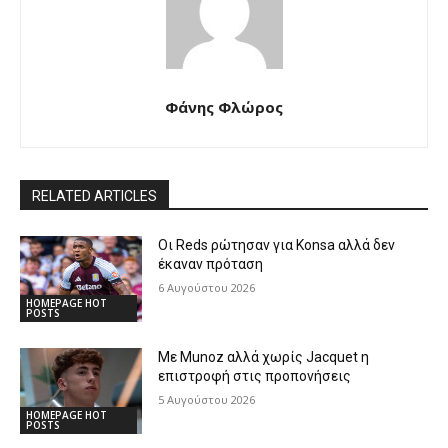
Φάνης Φλώρος
RELATED ARTICLES
Οι Reds ρώτησαν για Konsa αλλά δεν
έκαναν πρόταση
6 Αυγούστου 2026
HOMEPAGE HOT
POSTS
Με Munoz αλλά χωρίς Jacquet η
επιστροφή στις προπονήσεις
5 Αυγούστου 2026
HOMEPAGE HOT
POSTS