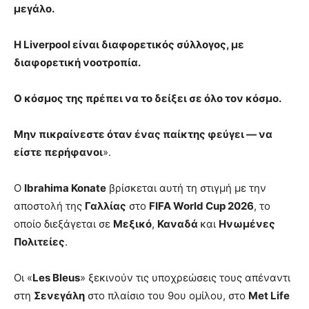
μεγάλο.
Η Liverpool είναι διαφορετικός σύλλογος, με
διαφορετική νοοτροπία.
Ο κόσμος της πρέπει να το δείξει σε όλο τον κόσμο.
Μην πικραίνεστε όταν ένας παίκτης φεύγει — να
είστε περήφανοι
».
Ο
Ibrahima Konate
βρίσκεται αυτή τη στιγμή με την
αποστολή της
Γαλλίας
στο
FIFA World Cup 2026
, το
οποίο διεξάγεται σε
Μεξικό
,
Καναδά
και
Ηνωμένες
Πολιτείες
.
Οι «
Les Bleus
» ξεκινούν τις υποχρεώσεις τους απέναντι
στη
Σενεγάλη
στο πλαίσιο του 9ου ομίλου, στο
Met Life