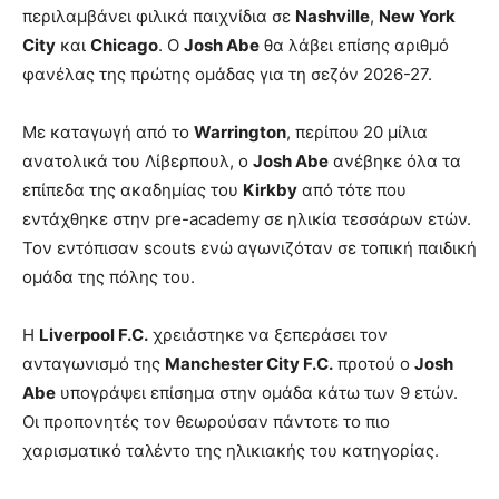
περιλαμβάνει φιλικά παιχνίδια σε
Nashville
,
New York
City
και
Chicago
. Ο
Josh Abe
θα λάβει επίσης αριθμό
φανέλας της πρώτης ομάδας για τη σεζόν 2026-27.
Με καταγωγή από το
Warrington
, περίπου 20 μίλια
ανατολικά του Λίβερπουλ, ο
Josh Abe
ανέβηκε όλα τα
επίπεδα της ακαδημίας του
Kirkby
από τότε που
εντάχθηκε στην pre-academy σε ηλικία τεσσάρων ετών.
Τον εντόπισαν scouts ενώ αγωνιζόταν σε τοπική παιδική
ομάδα της πόλης του.
Η
Liverpool F.C.
χρειάστηκε να ξεπεράσει τον
ανταγωνισμό της
Manchester City F.C.
προτού ο
Josh
Abe
υπογράψει επίσημα στην ομάδα κάτω των 9 ετών.
Οι προπονητές τον θεωρούσαν πάντοτε το πιο
χαρισματικό ταλέντο της ηλικιακής του κατηγορίας.