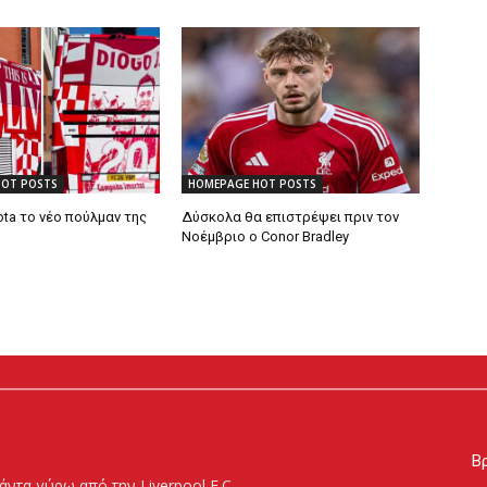
HOT POSTS
HOMEPAGE HOT POSTS
ta το νέο πούλμαν της
Δύσκολα θα επιστρέψει πριν τον
Νοέμβριο ο Conor Bradley
Βρ
άντα γύρω από την Liverpool F.C.