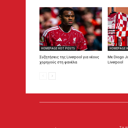
HOMEPAGE HOT POSTS
HOMEPAGE 
Συζητήσεις της Liverpool για νέους
Με Diogo Jo
χορηγούς στη φανέλα
Liverpool
Τα π