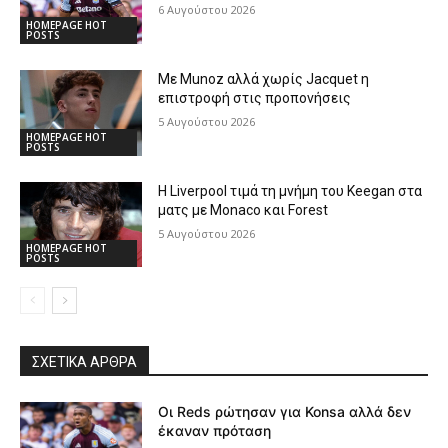
6 Αυγούστου 2026
HOMEPAGE HOT
POSTS
Με Munoz αλλά χωρίς Jacquet η
επιστροφή στις προπονήσεις
5 Αυγούστου 2026
HOMEPAGE HOT
POSTS
Η Liverpool τιμά τη μνήμη του Keegan στα
ματς με Monaco και Forest
5 Αυγούστου 2026
HOMEPAGE HOT
POSTS
ΣΧΕΤΙΚΆ ΆΡΘΡΑ
Οι Reds ρώτησαν για Konsa αλλά δεν
έκαναν πρόταση