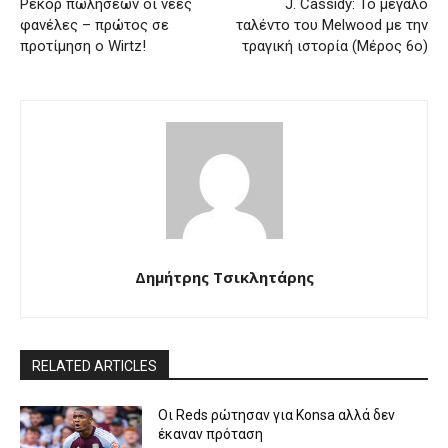
Ρεκόρ πωλήσεων οι νέες
J. Cassidy: Το μεγάλο
φανέλες – πρώτος σε
ταλέντο του Melwood με την
προτίμηση ο Wirtz!
τραγική ιστορία (Μέρος 6ο)
Δημήτρης Τσικλητάρης
RELATED ARTICLES
Οι Reds ρώτησαν για Konsa αλλά δεν
έκαναν πρόταση