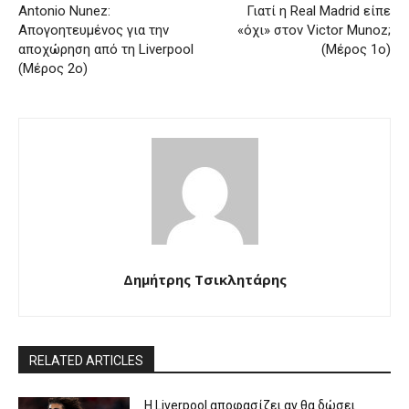
Antonio Nunez:
Γιατί η Real Madrid είπε
Απογοητευμένος για την
«όχι» στον Victor Munoz;
αποχώρηση από τη Liverpool
(Μέρος 1ο)
(Μέρος 2ο)
Δημήτρης Τσικλητάρης
RELATED ARTICLES
Η Liverpool αποφασίζει αν θα δώσει