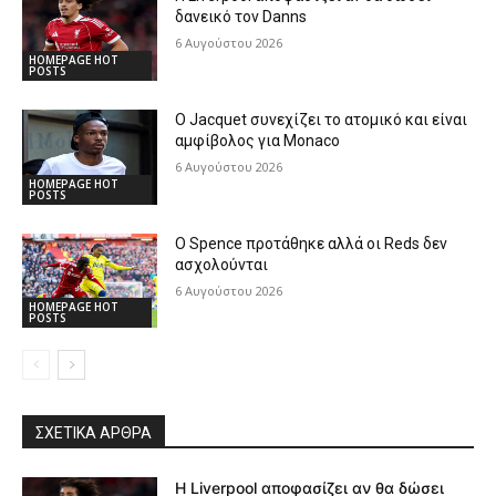
δανεικό τον Danns
6 Αυγούστου 2026
HOMEPAGE HOT
POSTS
Ο Jacquet συνεχίζει το ατομικό και είναι
αμφίβολος για Monaco
6 Αυγούστου 2026
HOMEPAGE HOT
POSTS
Ο Spence προτάθηκε αλλά οι Reds δεν
ασχολούνται
6 Αυγούστου 2026
HOMEPAGE HOT
POSTS
ΣΧΕΤΙΚΆ ΆΡΘΡΑ
Η Liverpool αποφασίζει αν θα δώσει