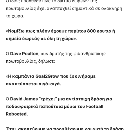
Ο ίδιος πρόσθεσε πως το δίκτυο δωρεών της
πρωτοβουλίας έχει αναπτυχθεί σημαντικά σε ολόκληρη
τη χώρα.
«
Νομίζω πως πλέον έχουμε περίπου 800 κουτιά ή
σημεία δωρεάς σε όλη τη χώρα
».
Ο
Dave Poulton
, συνιδρυτής της φιλανθρωπικής
πρωτοβουλίας, δήλωσε:
«
Η καμπάνια
Goal2Grow
που ξεκινήσαμε
αναπτύσσεται σιγά-σιγά.
Ο
David James
“τρέχει” μια αντίστοιχη δράση για
ποδοσφαιρικά παπούτσια μέσω
του
Football
Rebooted
.
Έτσι, σκοπεύουμε να προσθέσουμε και αυτή τη δράση