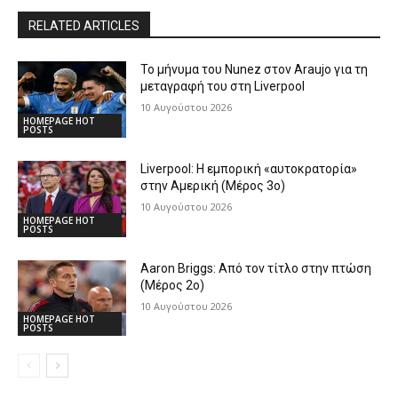
RELATED ARTICLES
Το μήνυμα του Nunez στον Araujo για τη
μεταγραφή του στη Liverpool
10 Αυγούστου 2026
HOMEPAGE HOT
POSTS
Liverpool: Η εμπορική «αυτοκρατορία»
στην Αμερική (Μέρος 3ο)
10 Αυγούστου 2026
HOMEPAGE HOT
POSTS
Aaron Briggs: Από τον τίτλο στην πτώση
(Μέρος 2ο)
10 Αυγούστου 2026
HOMEPAGE HOT
POSTS