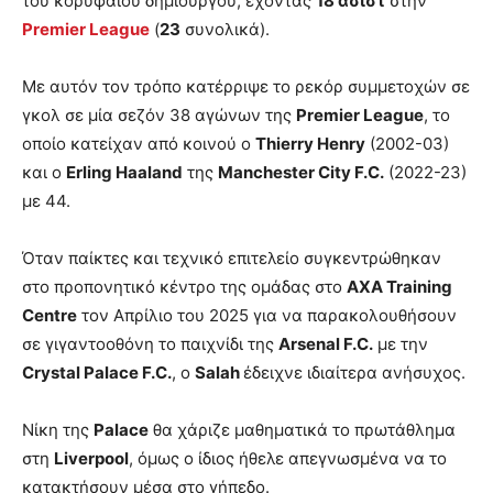
του κορυφαίου δημιουργού, έχοντας
18 ασίστ
στην
Premier League
(
23
συνολικά).
Με αυτόν τον τρόπο κατέρριψε το ρεκόρ συμμετοχών σε
γκολ σε μία σεζόν 38 αγώνων της
Premier League
, το
οποίο κατείχαν από κοινού ο
Thierry Henry
(2002-03)
και ο
Erling Haaland
της
Manchester City F.C.
(2022-23)
με 44.
Όταν παίκτες και τεχνικό επιτελείο συγκεντρώθηκαν
στο προπονητικό κέντρο της ομάδας στο
AXA Training
Centre
τον Απρίλιο του 2025 για να παρακολουθήσουν
σε γιγαντοοθόνη το παιχνίδι της
Arsenal F.C.
με την
Crystal Palace F.C.
, ο
Salah
έδειχνε ιδιαίτερα ανήσυχος.
Νίκη της
Palace
θα χάριζε μαθηματικά το πρωτάθλημα
στη
Liverpool
, όμως ο ίδιος ήθελε απεγνωσμένα να το
κατακτήσουν μέσα στο γήπεδο.