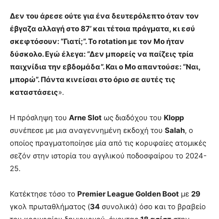
Δεν του άρεσε ούτε για ένα δευτερόλεπτο όταν τον
έβγαζα αλλαγή στο 87’ και τέτοια πράγματα, κι εσύ
σκεφτόσουν: “Γιατί;”. Το rotation με τον Mo ήταν
δύσκολο. Εγώ έλεγα: “Δεν μπορείς να παίζεις τρία
παιχνίδια την εβδομάδα”. Και ο Mo απαντούσε: “Ναι,
μπορώ”. Πάντα κινείσαι στο όριο σε αυτές τις
καταστάσεις
».
Η πρόσληψη του
Arne Slot
ως διαδόχου του
Klopp
συνέπεσε με μια αναγεννημένη εκδοχή του
Salah
, ο
οποίος πραγματοποίησε μία από τις κορυφαίες ατομικές
σεζόν στην ιστορία του αγγλικού ποδοσφαίρου το 2024-
25.
Κατέκτησε τόσο το
Premier League Golden Boot
με
29
γκολ πρωταθλήματος (
34
συνολικά) όσο και το βραβείο