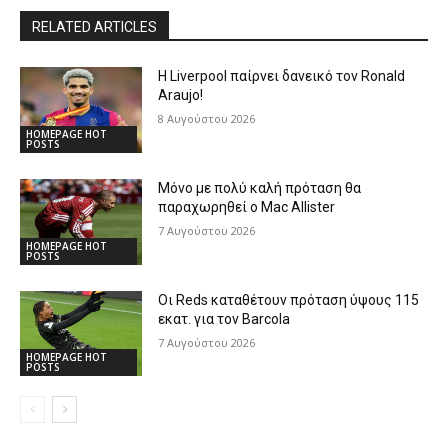
RELATED ARTICLES
Η Liverpool παίρνει δανεικό τον Ronald
Araujo!
8 Αυγούστου 2026
HOMEPAGE HOT
POSTS
Μόνο με πολύ καλή πρόταση θα
παραχωρηθεί ο Mac Allister
7 Αυγούστου 2026
HOMEPAGE HOT
POSTS
Οι Reds καταθέτουν πρόταση ύψους 115
εκατ. για τον Barcola
7 Αυγούστου 2026
HOMEPAGE HOT
POSTS