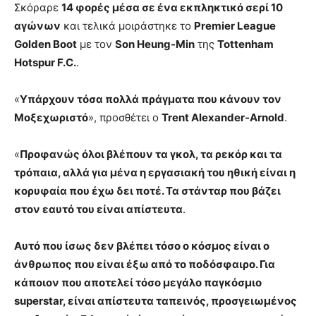
Σκόραρε
14 φορές μέσα σε ένα εκπληκτικό σερί 10
αγώνων
και τελικά μοιράστηκε το
Premier League
Golden Boot
με τον
Son Heung-Min
της
Tottenham
Hotspur F.C.
.
«
Υπάρχουν τόσα πολλά πράγματα που κάνουν τον
Moξεχωριστό
», προσθέτει ο
Trent Alexander-Arnold
.
«
Προφανώς όλοι βλέπουν τα γκολ, τα ρεκόρ και τα
τρόπαια, αλλά για μένα η εργασιακή του ηθική είναι η
κορυφαία που έχω δει ποτέ. Τα στάνταρ που βάζει
στον εαυτό του είναι απίστευτα
.
Αυτό που ίσως δεν βλέπει τόσο ο κόσμος είναι ο
άνθρωπος που είναι έξω από το ποδόσφαιρο. Για
κάποιον που αποτελεί τόσο μεγάλο παγκόσμιο
superstar, είναι απίστευτα ταπεινός, προσγειωμένος