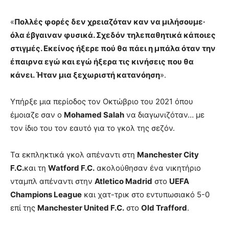
«
Πολλές φορές δεν χρειαζόταν καν να μιλήσουμε·
όλα έβγαιναν φυσικά. Σχεδόν τηλεπαθητικά κάποιες
στιγμές. Εκείνος ήξερε πού θα πάει η μπάλα όταν την
έπαιρνα εγώ και εγώ ήξερα τις κινήσεις που θα
κάνει. Ήταν μια ξεχωριστή κατανόηση
».
Υπήρξε μια περίοδος τον Οκτώβριο του 2021 όπου
έμοιαζε σαν ο
Mohamed Salah
να διαγωνιζόταν… με
τον ίδιο του τον εαυτό για το γκολ της σεζόν.
Τα εκπληκτικά γκολ απέναντι στη
Manchester City
F.C.
και τη
Watford F.C.
ακολούθησαν ένα νικητήριο
νταμπλ απέναντι στην
Atletico Madrid
στο
UEFA
Champions League
και χατ-τρικ στο εντυπωσιακό 5-0
επί της
Manchester United F.C.
στο
Old Trafford
.