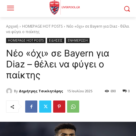
Αρχική
HOMEPAGE HOT POSTS
Νέο «όχι» σε Bayern για Diaz - θέλει
να φύγει ο παίκτης
HOMEPAGE HOT POSTS
ΕΙΔΗΣΕΙΣ
ΕΝΗΜΕΡΩΣΗ
Νέο «όχι» σε Bayern για
Diaz – θέλει να φύγει ο
παίκτης
By
Δημήτρης Τσικλητάρης
15 Ιουλίου 2025
690
0