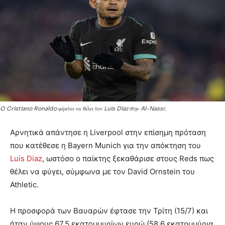
O Cristiano Ronaldo φέρεται να θέλει τον Luis DIaz στην Al-Nassr.
Αρνητικά απάντησε η Liverpool στην επίσημη πρόταση
που κατέθεσε η Bayern Munich για την απόκτηση του
Luis Diaz
, ωστόσο ο παίκτης ξεκαθάρισε στους Reds πως
θέλει να φύγει, σύμφωνα με τον David Ornstein του
Athletic.
Η προσφορά των Βαυαρών έφτασε την Τρίτη (15/7) και
ήταν ύψους 67,5 εκατομμυρίων ευρώ (58,6 εκατομμύρια