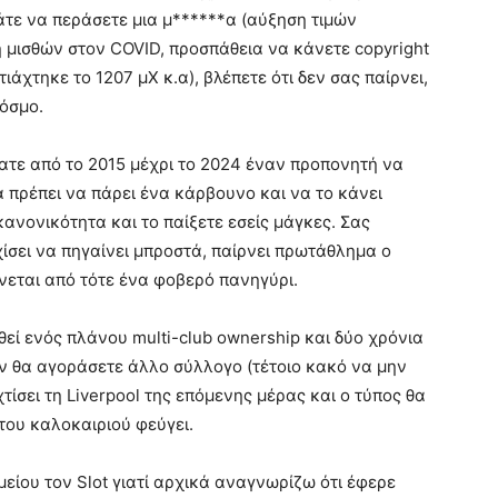
Πάτε να περάσετε μια μ******α (αύξηση τιμών
η μισθών στον COVID, προσπάθεια να κάνετε copyright
ιάχτηκε το 1207 μΧ κ.α), βλέπετε ότι δεν σας παίρνει,
κόσμο.
ατε από το 2015 μέχρι το 2024 έναν προπονητή να
α πρέπει να πάρει ένα κάρβουνο και να το κάνει
κανονικότητα και το παίξετε εσείς μάγκες. Σας
ίσει να πηγαίνει μπροστά, παίρνει πρωτάθλημα ο
νεται από τότε ένα φοβερό πανηγύρι.
εί ενός πλάνου multi-club ownership και δύο χρόνια
 αν θα αγοράσετε άλλο σύλλογο (τέτοιο κακό να μην
τίσει τη Liverpool της επόμενης μέρας και ο τύπος θα
 του καλοκαιριού φεύγει.
είου τον Slot γιατί αρχικά αναγνωρίζω ότι έφερε