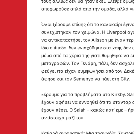
τους αλλιώς δεν θα ήταν εκεί. Έλειψε όμως
αποχωρούσε απλά από την ομάδα, αλλά για τ
Όλοι ξέρουμε επίσης ότι το καλοκαίρι έγι
συνεχίστηκαν τον χειμώνα. Η Liverpool αγ
να αντικαταστήσει τον Alisson με έναν τε
ίδιο επίπεδο, δεν ενισχύθηκε στα χαφ, δεν
μέσα από τα χέρια της γιατί θυμήθηκε να ε
μεταγραφών. Τον Γενάρη, πάλι, δεν ασχολή
φεύγει (τα είχαν συμφωνήσει από τον Δεκέ
άφησε και τον Semenyo να πάει στη City.
Ξέρουμε για τα προβλήματα στο Kirkby. Sala
έχουν αφήσει να εννοηθεί ότι τα στάνταρ
έχουν πέσει. Ο Salah – κακώς κατ’ εμέ – ήρ
αντίστοιχα μαζί του.
Καθαρά αγωνιστικά; Μια τραγωδία. Συντριβέ