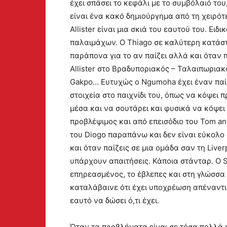
έχει σπάσει το κεφάλι με το συμβόλαιό το
είναι ένα κακό δημιούργημα από τη χειρότ
Allister είναι μια σκιά του εαυτού του. Ειδ
παλαιμάχων. Ο Thiago σε καλύτερη κατάστ
παράπονα για το αν παίζει αλλά και όταν πα
Allister στο Βραδυποριακός – Ταλαιπωριακ
Gakpo… Ευτυχώς ο Ngumoha έχει έναν παίκ
στοιχεία στο παιχνίδι του, όπως να κόψει 
μέσα και να σουτάρει και φυσικά να κόψει 
προβλέψιμος και από επεισόδιο του Tom an
του Diogo παραπάνω και δεν είναι εύκολο 
και όταν παίζεις σε μια ομάδα σαν τη Liver
υπάρχουν απαιτήσεις. Κάποια στάνταρ. Ο S
επηρεασμένος, το έβλεπες και στη γλώσσα
καταλάβαινε ότι έχει υποχρέωση απέναντι 
εαυτό να δώσει ό,τι έχει.
Όταν τα προβλήματα είναι σε τόσα πολλά ε