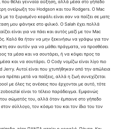
υ, που θέλει γενναία αύξηση, αλλά μέσα στο γήπεδο
ερη ονείρωξη του Hodgson και του Rodgers. Ο Mac
ικά με το ξυρισμένο κεφάλι είναι σαν να παίζει σε ματς
αση μου φάνηκε στο φιλικό. Ο Salah έχει πολλά
ίζει είναι για να πάει και αυτός μαζί με τον Mac
ός. Καλό θα ήταν να μην ξεκινήσω να γράφω για τον
τη σαν αυτόν για να μάθει πράγματα, να προσθέσει
προς τα μέσα και να σουτάρει, ή να κόψει προς τα
μέσα και να σουτάρει. Ο Cody νομίζω είναι λίγο πιο
d Jerry. Αυτοί είναι που χτυπήθηκαν από την απώλεια
να πρέπει μετά να παίξεις, αλλά η ζωή συνεχίζεται
pool με όλες τις ανέσεις που έρχονται με αυτό, τότε
zoboszlai είναι το τέλειο παράδειγμα. Εμφανώς
 του σώματός του, αλλά όταν έμπαινε στο γήπεδο
στον σύλλογο, τον κόσμο του και τον ίδιο του τον
πίπεδα, τότε ΠΑΝΤΑ φταίει η κεφαλή. Πάντα. Και