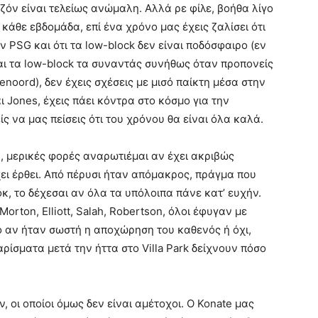
ζόν είναι τελείως ανώμαλη. Αλλά ρε φίλε, βοήθα λίγο
κάθε εβδομάδα, επί ένα χρόνο μας έχεις ζαλίσει ότι
ν PSG και ότι τα low-block δεν είναι ποδόσφαιρο (εν
αι τα low-block τα συναντάς συνήθως όταν προπονείς
enoord), δεν έχεις σχέσεις με μισό παίκτη μέσα στην
 Jones, έχεις πάει κόντρα στο κόσμο για την
ς να μας πείσεις ότι του χρόνου θα είναι όλα καλά.
, μερικές φορές αναρωτιέμαι αν έχει ακριβώς
ει έρθει. Από πέρυσι ήταν απόμακρος, πράγμα που
κ, το δέχεσαι αν όλα τα υπόλοιπα πάνε κατ’ ευχήν.
orton, Elliott, Salah, Robertson, όλοι έφυγαν με
ο αν ήταν σωστή η αποχώρηση του καθενός ή όχι,
ρίσματα μετά την ήττα στο Villa Park δείχνουν πόσο
ν, οι οποίοι όμως δεν είναι αμέτοχοι. Ο Konate μας