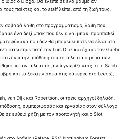
 ο ίδιος ο Diogo. Θα έλειπε σε ένα βαθμό αν
ους παίκτες και το staff λείπει από τη ζωή τους.
ναν σοβαρά λάθη στο προγραμματισμό, λάθη που
όρασε ένα δεξί μπακ που δεν είναι μπακ, προσπαθεί
ρματοφύλακα που δεν θα μπορέσει ποτέ να είναι στο
 αντικατέστησε ποτέ τον Luis Diaz και έχασε τον Guehi
πιταχύνει την υπόθεσή του τη τελευταία μέρα των
θηκε με τον τελευταίο, ενώ γνωρίζοντας ότι ο Salah
μβρη και το ξεκατίνιασμα στις κάμερες στο Leeds),
h, van Dijk και Robertson, οι τρεις αρχηγοί δηλαδή,
 απόδοσης, συμπεριφοράς και εργασίας στον σύλλογο
θε σε ευθεία ρήξη με τον προπονητή και ο Slot
ς στο Anfield (Palace, PSV, Nottingham Forest)