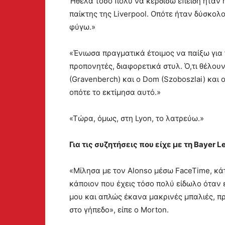
Ήθελα τόσο πολύ να κερδίσω επειδή ήταν 
παίκτης της Liverpool. Οπότε ήταν δύσκολ
φύγω.»
«Ένιωσα πραγματικά έτοιμος να παίξω για 
προπονητές, διαφορετικά στυλ. Ό,τι θέλου
(Gravenberch) και ο Dom (Szoboszlai) και ο 
οπότε το εκτίμησα αυτό.»
«Τώρα, όμως, στη Lyon, το λατρεύω.»
Για τις συζητήσεις που είχε με τη Bayer
«Μίλησα με τον Alonso μέσω FaceTime, κάτ
κάποιον που έχεις τόσο πολύ είδωλο όταν 
μου και απλώς έκανα μακρινές μπαλιές, 
στο γήπεδο», είπε ο Morton.