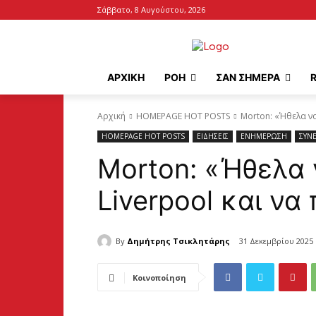
Σάββατο, 8 Αυγούστου, 2026
ΑΡΧΙΚΉ
ΡΟΗ
ΣΑΝ ΣΗΜΕΡΑ
Αρχική
HOMEPAGE HOT POSTS
Morton: «Ήθελα να
HOMEPAGE HOT POSTS
ΕΙΔΗΣΕΙΣ
ΕΝΗΜΕΡΩΣΗ
ΣΥΝΕ
Morton: «Ήθελα 
Liverpool και να
By
Δημήτρης Τσικλητάρης
31 Δεκεμβρίου 2025
Κοινοποίηση