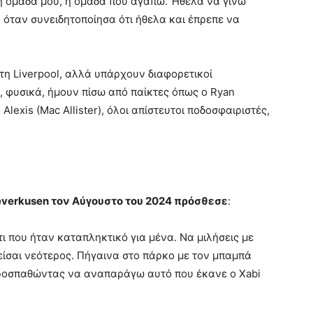
η ομάδα μου, η ομάδα που αγαπώ. Ήθελα να γίνω
ο όταν συνειδητοποίησα ότι ήθελα και έπρεπε να
τη Liverpool, αλλά υπάρχουν διαφορετικοί
ν, φυσικά, ήμουν πίσω από παίκτες όπως ο Ryan
Alexis (Mac Allister), όλοι απίστευτοι ποδοσφαιριστές,
 Leverkusen τον Αύγουστο του 2024 πρόσθεσε
:
ι που ήταν καταπληκτικό για μένα. Να μιλήσεις με
είσαι νεότερος. Πήγαινα στο πάρκο με τον μπαμπά
προσπαθώντας να αναπαράγω αυτό που έκανε ο Xabi