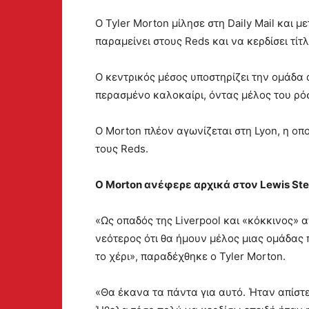
Ο Tyler Morton μίλησε στη Daily Mail και 
παραμείνει στους Reds και να κερδίσει τίτ
Ο κεντρικός μέσος υποστηρίζει την ομάδα α
περασμένο καλοκαίρι, όντας μέλος του ρό
Ο Morton πλέον αγωνίζεται στη Lyon, η οπ
τους Reds.
Ο Morton ανέφερε αρχικά στον Lewis Stee
«Ως οπαδός της Liverpool και «κόκκινος» 
νεότερος ότι θα ήμουν μέλος μιας ομάδας 
το χέρι», παραδέχθηκε ο Tyler Morton.
«Θα έκανα τα πάντα για αυτό. Ήταν απίστ