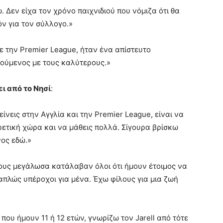
. Δεν είχα τον χρόνο παιχνιδιού που νόμιζα ότι θα
ν για τον σύλλογο.»
σε την Premier League, ήταν ένα απίστευτο
νούμενος με τους καλύτερους.»
ι από το Νησί
:
ίνεις στην Αγγλία και την Premier League, είναι να
ρετική χώρα και να μάθεις πολλά. Σίγουρα βρίσκω
νος εδώ.»
οίους μεγάλωσα κατάλαβαν όλοι ότι ήμουν έτοιμος να
απλώς υπέροχοι για μένα. Έχω φίλους για μια ζωή
ου ήμουν 11 ή 12 ετών, γνωρίζω τον Jarell από τότε