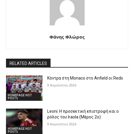
Φάνης Φλώρος
RELATED ARTICLES
Κόντρα στη Monaco στο Anfield οι Reds
9 Αυγούστου 2026
HOMEPAGE HOT
POSTS
Leoni: Η προσεκτική επιστροφή και ο
ρόλος του Iraola (Μέρος 2ο)
9 Αυγούστου 2026
HOMEPAGE HOT
POSTS