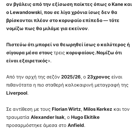
αν βγάλεις από την εξίσωση παίκτες όπως ο Kane και
ο Lewandowski, που σε λίγα χρόνια ίσως δεν θα
βρίσκονται πλέον στο κορυφαίο επίπεδο — τότε
νομίζω πως θα μιλάμε για εκείνον
.
Πιστεύω ότι μπορεί να θεωρηθεί ίσως ο καλύτερος ή
σίγουρα μέσα στους
τρεις
κορυφαίους. Νομίζω ότι
είναι εξαιρετικός
».
Από την αρχή της σεζόν
2025/26
, ο
23χρονος
είναι
πιθανότατα η πιο σταθερή καλοκαιρινή μεταγραφή της
Liverpool
.
Σε αντίθεση με τους
Florian Wirtz
,
Milos Kerkez
και τον
τραυματία
Alexander Isak
, ο
Hugo Ekitike
προσαρμόστηκε άμεσα στο
Anfield
.