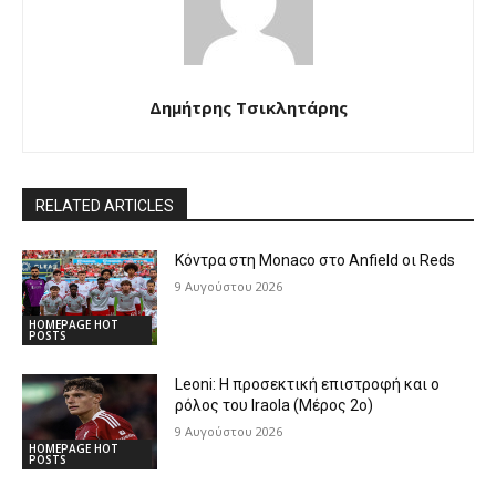
Δημήτρης Τσικλητάρης
RELATED ARTICLES
Κόντρα στη Monaco στο Anfield οι Reds
9 Αυγούστου 2026
HOMEPAGE HOT
POSTS
Leoni: Η προσεκτική επιστροφή και ο
ρόλος του Iraola (Μέρος 2ο)
9 Αυγούστου 2026
HOMEPAGE HOT
POSTS