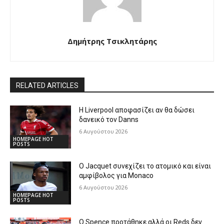
Δημήτρης Τσικλητάρης
RELATED ARTICLES
Η Liverpool αποφασίζει αν θα δώσει
δανεικό τον Danns
6 Αυγούστου 2026
HOMEPAGE HOT
POSTS
Ο Jacquet συνεχίζει το ατομικό και είναι
αμφίβολος για Monaco
6 Αυγούστου 2026
HOMEPAGE HOT
POSTS
Ο Spence προτάθηκε αλλά οι Reds δεν