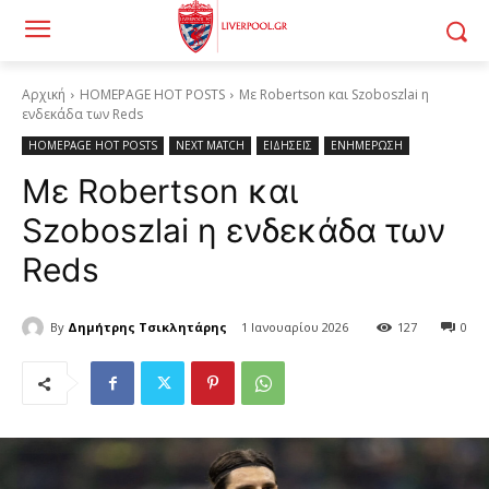
Αρχική
HOMEPAGE HOT POSTS
Με Robertson και Szoboszlai η
ενδεκάδα των Reds
HOMEPAGE HOT POSTS
NEXT MATCH
ΕΙΔΗΣΕΙΣ
ΕΝΗΜΕΡΩΣΗ
Με Robertson και
Szoboszlai η ενδεκάδα των
Reds
By
Δημήτρης Τσικλητάρης
1 Ιανουαρίου 2026
127
0