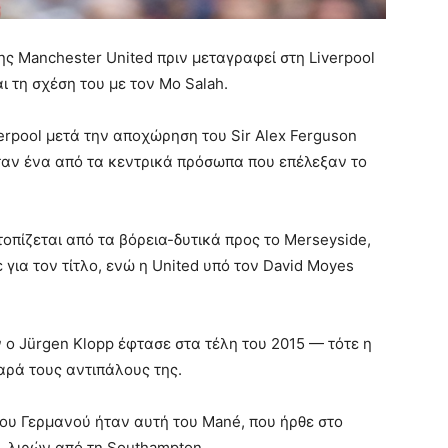
ς Manchester United πριν μεταγραφεί στη Liverpool
 τη σχέση του με τον Mo Salah.
erpool μετά την αποχώρηση του Sir Alex Ferguson
ήταν ένα από τα κεντρικά πρόσωπα που επέλεξαν το
τοπίζεται από τα βόρεια-δυτικά προς τo Merseyside,
για τον τίτλο, ενώ η United υπό τον David Moyes
ο Jürgen Klopp έφτασε στα τέλη του 2015 — τότε η
αρά τους αντιπάλους της.
του Γερμανού ήταν αυτή του Mané, που ήρθε στο
τ. λιρών από τη Southampton.