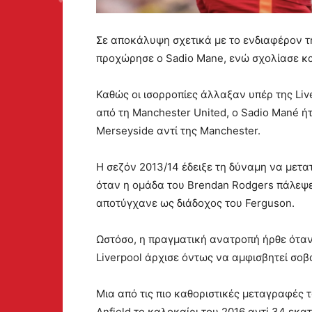
Σε αποκάλυψη σχετικά με το ενδιαφέρον τη
προχώρησε ο Sadio Mane, ενώ σχολίασε και
Καθώς οι ισορροπίες άλλαξαν υπέρ της Liv
από τη Manchester United, ο Sadio Mané 
Merseyside αντί της Manchester.
Η σεζόν 2013/14 έδειξε τη δύναμη να μετα
όταν η ομάδα του Brendan Rodgers πάλεψε 
αποτύγχανε ως διάδοχος του Ferguson.
Ωστόσο, η πραγματική ανατροπή ήρθε όταν 
Liverpool άρχισε όντως να αμφισβητεί σοβ
Μια από τις πιο καθοριστικές μεταγραφές 
Anfield το καλοκαίρι του 2016 αντί 34 εκα