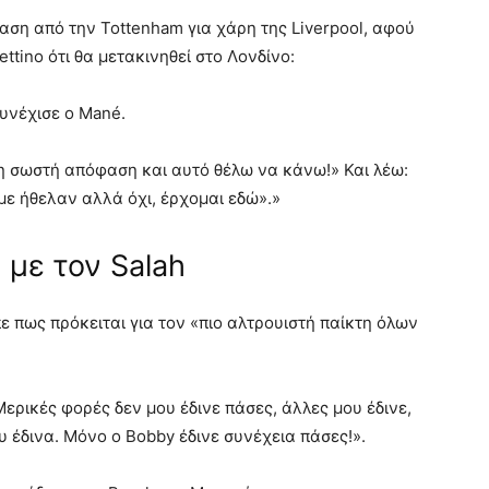
αση από την Tottenham για χάρη της Liverpool, αφού
ttino ότι θα μετακινηθεί στο Λονδίνο:
συνέχισε ο Mané.
ι η σωστή απόφαση και αυτό θέλω να κάνω!» Και λέω:
με ήθελαν αλλά όχι, έρχομαι εδώ».»
υ με τον Salah
ε πως πρόκειται για τον «πιο αλτρουιστή παίκτη όλων
Μερικές φορές δεν μου έδινε πάσες, άλλες μου έδινε,
υ έδινα. Μόνο ο Bobby έδινε συνέχεια πάσες!».