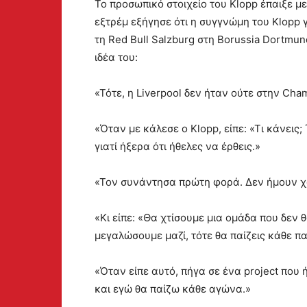
Το προσωπικό στοιχείο του Klopp έπαιξε 
εξτρέμ εξήγησε ότι η συγγνώμη του Klopp
τη Red Bull Salzburg στη Borussia Dortmun
ιδέα του:
«Τότε, η Liverpool δεν ήταν ούτε στην Cha
«Όταν με κάλεσε ο Klopp, είπε: «Τι κάνεις
γιατί ήξερα ότι ήθελες να έρθεις.»
«Τον συνάντησα πρώτη φορά. Δεν ήμουν χ
«Κι είπε: «Θα χτίσουμε μια ομάδα που δεν θ
μεγαλώσουμε μαζί, τότε θα παίζεις κάθε παι
«Όταν είπε αυτό, πήγα σε ένα project που 
και εγώ θα παίζω κάθε αγώνα.»