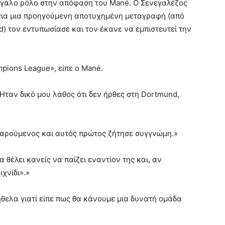
μεγάλο ρόλο στην απόφαση του Mané. Ο Σενεγαλέζος
 για μια προηγούμενη αποτυχημένη μεταγραφή (από
d) τον εντυπωσίασε και τον έκανε να εμπιστευτεί την
mpions League», είπε ο Mané.
; Ήταν δικό μου λάθος ότι δεν ήρθες στη Dortmund,
αρούμενος και αυτός πρώτος ζήτησε συγγνώμη.»
α θέλει κανείς να παίζει εναντίον της και, αν
χνίδι».»
ήθελα γιατί είπε πως θα κάνουμε μια δυνατή ομάδα