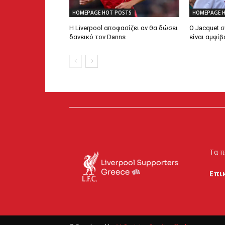
HOMEPAGE HOT POSTS
HOMEPAGE 
Η Liverpool αποφασίζει αν θα δώσει
Ο Jacquet σ
δανεικό τον Danns
είναι αμφί
Τα π
Επι