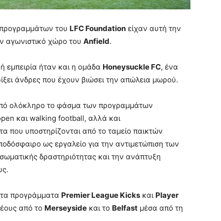
ν προγραμμάτων του
LFC Foundation
είχαν αυτή την
ον αγωνιστικό χώρο του
Anfield
.
ή εμπειρία ήταν και η ομάδα
Honeysuckle FC
, ένα
ίξει άνδρες που έχουν βιώσει την απώλεια μωρού.
από ολόκληρο το φάσμα των προγραμμάτων
pen και walking football, αλλά και
 που υποστηρίζονται από το ταμείο παικτών
ποδόσφαιρο ως εργαλείο για την αντιμετώπιση των
 σωματικής δραστηριότητας και την ανάπτυξη
υς.
ό τα προγράμματα
Premier League Kicks
και
Player
νέους από το
Merseyside
και το
Belfast
μέσα από τη