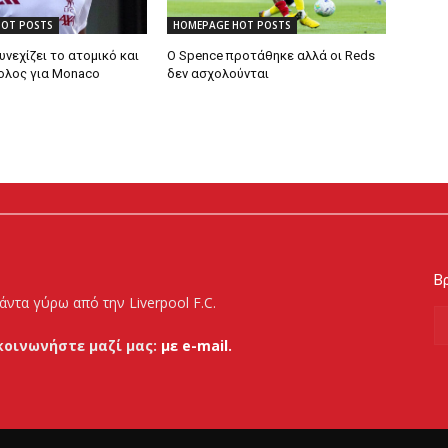
HOT POSTS
HOMEPAGE HOT POSTS
υνεχίζει το ατομικό και
Ο Spence προτάθηκε αλλά οι Reds
βολος για Monaco
δεν ασχολούνται
Βρ
άντα γύρω από την Liverpool F.C.
κοινωνήστε μαζί μας:
με e-mail.