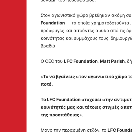
Στον αγωνιστικό χώρο βρέθηκαν ακόμη συ
Foundation
— τα οποία χρηματοδοτούνται
πρόσφυγες και αιτούντες άσυλο από τις δ
κοινότητας και συμμάχους τους, δημιουργ
βραδιά.
Ο CEO του
LFC Foundation
,
Matt Parish
, δ
«
Το να βγαίνεις στον αγωνιστικό χώρο το
ποτέ.
Το LFC Foundation στοχεύει στην αντιμ
κοινότητές μας και τέτοιες στιγμές απο
της προσπάθειας
».
Μόνο την περασμένη σεζόν, το
LFC Founda