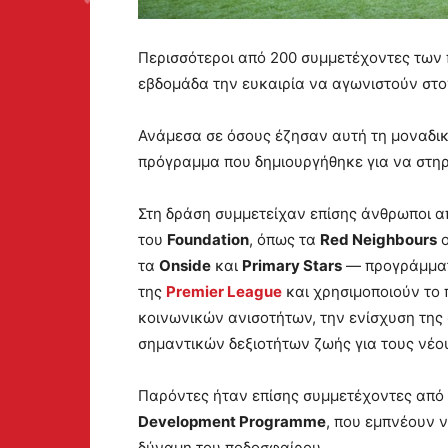
Περισσότεροι από 200 συμμετέχοντες τω
εβδομάδα την ευκαιρία να αγωνιστούν στ
Ανάμεσα σε όσους έζησαν αυτή τη μοναδικ
πρόγραμμα που δημιουργήθηκε για να στηρ
Στη δράση συμμετείχαν επίσης άνθρωποι 
του
Foundation
, όπως τα
Red Neighbours
o
τα
Onside
και
Primary Stars
— προγράμματα
της
Premier League
και χρησιμοποιούν το 
κοινωνικών ανισοτήτων, την ενίσχυση της
σημαντικών δεξιοτήτων ζωής για τους νέο
Παρόντες ήταν επίσης συμμετέχοντες απ
Development Programme
, που εμπνέουν 
δύναμη του ποδοσφαίρου.