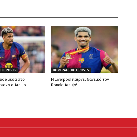
HOT POSTS
HOMEPAGE HOT POSTS
side μέσα στο
Η Liverpool παίρνει δανεικό τον
ιακο ο Araujo
Ronald Araujo!