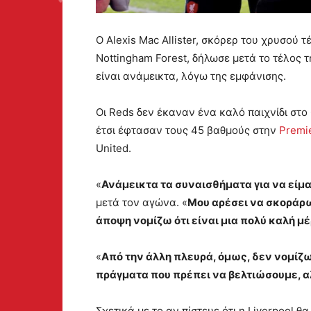
Ο Alexis Mac Allister, σκόρερ του χρυσού 
Nottingham Forest, δήλωσε μετά το τέλος
είναι ανάμεικτα, λόγω της εμφάνισης.
Οι Reds δεν έκαναν ένα καλό παιχνίδι στο
έτσι έφτασαν τους 45 βαθμούς στην
Premi
United.
«
Ανάμεικτα τα συναισθήματα για να είμα
μετά τον αγώνα. «
Μου αρέσει να σκοράρω
άποψη νομίζω ότι είναι μια πολύ καλή μ
«
Από την άλλη πλευρά, όμως, δεν νομίζ
πράγματα που πρέπει να βελτιώσουμε, αλ
Σχετικά με το αν πίστευε ότι η Liverpool θ