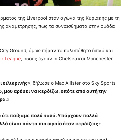
τέρματος της Liverpool στον αγώνα της Κυριακής με τη
 της αναμέτρησης, πως τα συναισθήματα στην ομάδα
 City Ground, όμως πήραν το πολυπόθητο διπλό και
er League
, όσους έχουν οι Chelsea και Manchester
ι ειλικρινής
», δήλωσε ο Mac Allister στο Sky Sports
, μου αρέσει να κερδίζω, οπότε από αυτή την
έρα
.»
ω ότι παίξαμε πολύ καλά. Υπάρχουν πολλά
λά είναι πάντα πιο ωραίο όταν κερδίζεις
».
α είχε άλλη μια ευκαιρία αφού το πρώτο του γκολ