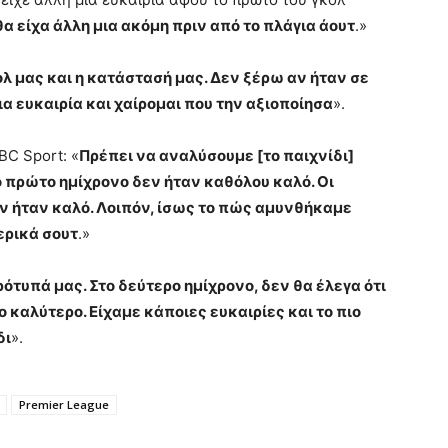
θα είχα άλλη μια ακόμη πριν από το πλάγια άουτ
.»
κολ μας και η κατάστασή μας. Δεν ξέρω αν ήταν σε
ια ευκαιρία και χαίρομαι που την αξιοποίησα
».
BC Sport: «
Πρέπει να αναλύσουμε [το παιχνίδι]
ο πρώτο ημίχρονο δεν ήταν καθόλου καλό. Οι
δεν ήταν καλό. Λοιπόν, ίσως το πώς αμυνθήκαμε
ερικά σουτ
.»
ότυπά μας. Στο δεύτερο ημίχρονο, δεν θα έλεγα ότι
ο καλύτερο. Είχαμε κάποιες ευκαιρίες και το πιο
δι
».
Premier League