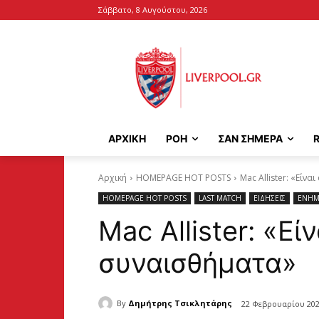
Σάββατο, 8 Αυγούστου, 2026
ΑΡΧΙΚΉ
ΡΟΗ
ΣΑΝ ΣΗΜΕΡΑ
Αρχική
HOMEPAGE HOT POSTS
Mac Allister: «Είν
HOMEPAGE HOT POSTS
LAST MATCH
ΕΙΔΗΣΕΙΣ
ΕΝΗΜ
Mac Allister: «Εί
συναισθήματα»
By
Δημήτρης Τσικλητάρης
22 Φεβρουαρίου 20