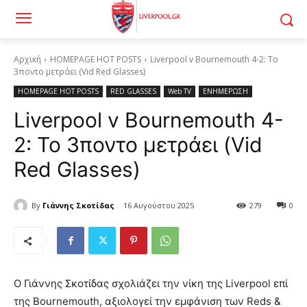
Αρχική
HOMEPAGE HOT POSTS
Liverpool v Bournemouth 4-2: Το
3ποντο μετράει (Vid Red Glasses)
HOMEPAGE HOT POSTS
RED GLASSES
Web TV
ΕΝΗΜΕΡΩΣΗ
Liverpool v Bournemouth 4-
2: Το 3ποντο μετράει (Vid
Red Glasses)
By
Γιάννης Σκοτίδας
16 Αυγούστου 2025
279
0
Ο Γιάννης Σκοτίδας σχολιάζει την νίκη της Liverpool επί
της Bournemouth, αξιολογεί την εμφάνιση των Reds &