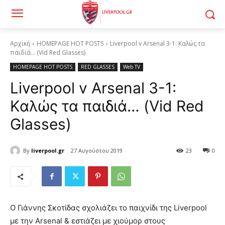
Αρχική
HOMEPAGE HOT POSTS
Liverpool v Arsenal 3-1: Καλώς τα
παιδιά... (Vid Red Glasses)
HOMEPAGE HOT POSTS
RED GLASSES
Web TV
Liverpool v Arsenal 3-1:
Καλώς τα παιδιά… (Vid Red
Glasses)
By
liverpool.gr
27 Αυγούστου 2019
23
0
Ο Γιάννης Σκοτίδας σχολιάζει το παιχνίδι της Liverpool
με την Arsenal & εστιάζει με χιούμορ στους