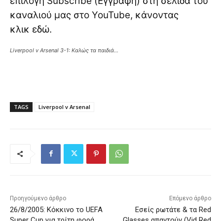
επιλογή Subscribe (Εγγραφή) στη σελίδα του
καναλιού μας στο YouTube, κάνοντας
κλικ
εδώ
.
Liverpool v Arsenal 3-1: Καλώς τα παιδιά…
TAGS
Liverpool v Arsenal
Προηγούμενο άρθρο
Επόμενο άρθρο
26/8/2005: Κόκκινο το UEFA
Εσείς ρωτάτε & τα Red
Super Cup για τρίτη φορά
Glasses απαντούν (Vid Red