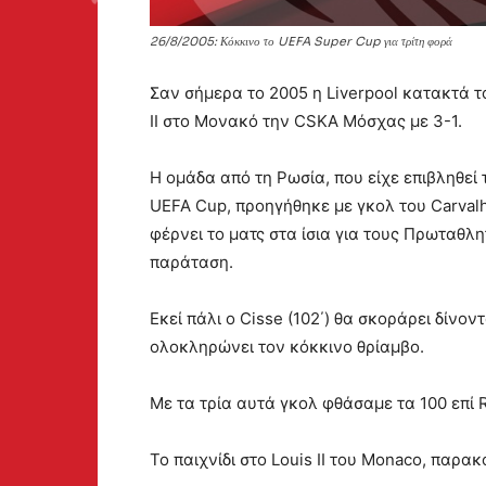
26/8/2005: Κόκκινο το UEFA Super Cup για τρίτη φορά
Σαν σήμερα το 2005 η Liverpool κατακτά το
II στο Μονακό την CSKA Μόσχας με 3-1.
Η ομάδα από τη Ρωσία, που είχε επιβληθεί 
UEFA Cup, προηγήθηκε με γκολ του Carvalho
φέρνει το ματς στα ίσια για τους Πρωταθλ
παράταση.
Εκεί πάλι ο Cisse (102΄) θα σκοράρει δίνοντ
ολοκληρώνει τον κόκκινο θρίαμβο.
Με τα τρία αυτά γκολ φθάσαμε τα 100 επί R
Το παιχνίδι στο Louis II του Monaco, παρα