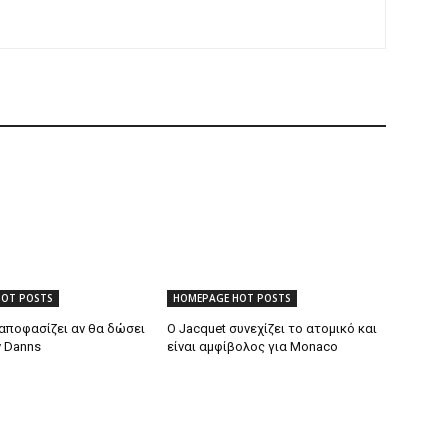
HOT POSTS
HOMEPAGE HOT POSTS
 αποφασίζει αν θα δώσει
Ο Jacquet συνεχίζει το ατομικό και
ν Danns
είναι αμφίβολος για Monaco