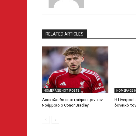
RELATED ARTICLES
HOMEPAGE HOT POSTS
HOMEPAGE 
Δύσκολα θα επιστρέψει πριν τον
Η Liverpool
Νοέμβριο ο Conor Bradley
δανεικό το