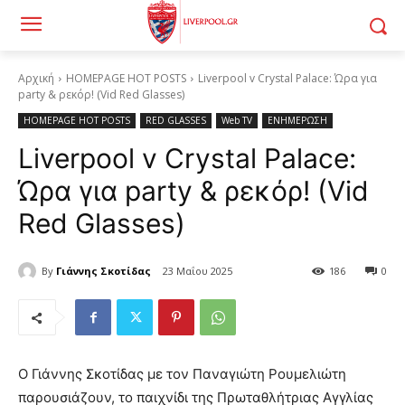
Αρχική
HOMEPAGE HOT POSTS
Liverpool v Crystal Palace: Ώρα για
party & ρεκόρ! (Vid Red Glasses)
HOMEPAGE HOT POSTS
RED GLASSES
Web TV
ΕΝΗΜΕΡΩΣΗ
Liverpool v Crystal Palace:
Ώρα για party & ρεκόρ! (Vid
Red Glasses)
By
Γιάννης Σκοτίδας
23 Μαΐου 2025
186
0
Ο Γιάννης Σκοτίδας με τον Παναγιώτη Ρουμελιώτη
παρουσιάζουν, το παιχνίδι της Πρωταθλήτριας Αγγλίας