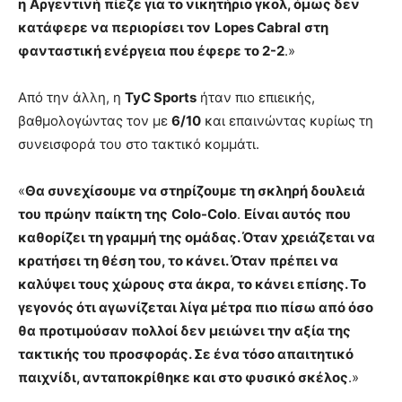
η
Αργεντινή
πίεζε για το νικητήριο γκολ, όμως δεν
κατάφερε να περιορίσει τον
Lopes Cabral
στη
φανταστική ενέργεια που έφερε το 2-2
.»
Από την άλλη, η
TyC Sports
ήταν πιο επιεικής,
βαθμολογώντας τον με
6/10
και επαινώντας κυρίως τη
συνεισφορά του στο τακτικό κομμάτι.
«
Θα συνεχίσουμε να στηρίζουμε τη σκληρή δουλειά
του πρώην παίκτη της
Colo-Colo
.
Είναι αυτός που
καθορίζει τη γραμμή της ομάδας. Όταν χρειάζεται να
κρατήσει τη θέση του, το κάνει. Όταν πρέπει να
καλύψει τους χώρους στα άκρα, το κάνει επίσης. Το
γεγονός ότι αγωνίζεται λίγα μέτρα πιο πίσω από όσο
θα προτιμούσαν πολλοί δεν μειώνει την αξία της
τακτικής του προσφοράς. Σε ένα τόσο απαιτητικό
παιχνίδι, ανταποκρίθηκε και στο φυσικό σκέλος
.»