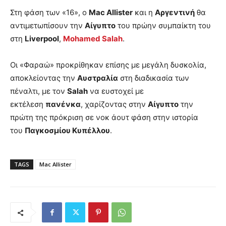
Στη φάση των «16», ο
Mac Allister
και η
Αργεντινή
θα
αντιμετωπίσουν την
Αίγυπτο
του πρώην συμπαίκτη του
στη
Liverpool
,
Mohamed Salah
.
Οι «Φαραώ» προκρίθηκαν επίσης με μεγάλη δυσκολία,
αποκλείοντας την
Αυστραλία
στη διαδικασία των
πέναλτι, με τον
Salah
να ευστοχεί με
εκτέλεση
πανένκα
, χαρίζοντας στην
Αίγυπτο
την
πρώτη της πρόκριση σε νοκ άουτ φάση στην ιστορία
του
Παγκοσμίου Κυπέλλου
.
TAGS
Mac Allister