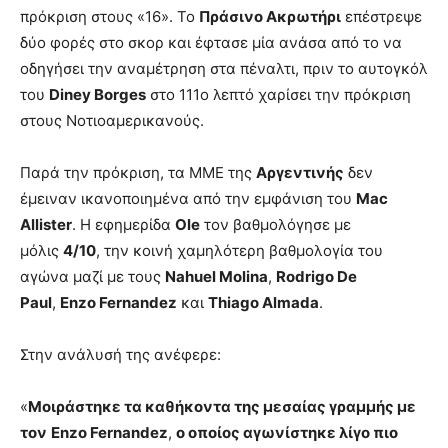
πρόκριση στους «16». Το
Πράσινο Ακρωτήρι
επέστρεψε
δύο φορές στο σκορ και έφτασε μία ανάσα από το να
οδηγήσει την αναμέτρηση στα πέναλτι, πριν το αυτογκόλ
του
Diney Borges
στο 111ο λεπτό χαρίσει την πρόκριση
στους Νοτιοαμερικανούς.
Παρά την πρόκριση, τα ΜΜΕ της
Αργεντινής
δεν
έμειναν ικανοποιημένα από την εμφάνιση του
Mac
Allister
. Η εφημερίδα
Ole
τον βαθμολόγησε με
μόλις
4/10
, την κοινή χαμηλότερη βαθμολογία του
αγώνα μαζί με τους
Nahuel Molina
,
Rodrigo De
Paul
,
Enzo Fernandez
και
Thiago Almada
.
Στην ανάλυσή της ανέφερε:
«
Μοιράστηκε τα καθήκοντα της μεσαίας γραμμής με
τον
Enzo Fernandez
,
ο οποίος αγωνίστηκε λίγο πιο